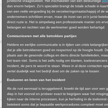
juridische vraagstukken. Het inschakelen van een deskundige
adv
dan enorm helpen. Zo'n specialist brengt de totale schade in kaart 
van een reële vergoeding bij de verzekeringsmaatschappij of de w
ondernemers schrikken ervan, maar de inzet van zo’n jurist beteke
direct ruzie is. Het is simpelweg een professionele manier om erv
belangen en rechten van de werknemer goed worden behartigd.
Communiceren met alle betrokken partijen
Heldere en eerlijke communicatie is in tijden van crisis belangrijke
dat je alle betrokkenen goed en respectvol op de hoogte houdt. De
plaats aan de gewonde collega en diens directe familieleden, maa
het team niet. Soms is het zelfs nodig om klanten, toeleveranciers 
incident, de pers te woord te staan. Wees in al deze contacten ope
vertel duidelijk wat het bedrijf doet om de zaken op te lossen.
Evalueren en leren van het incident
Als de rust eenmaal is teruggekeerd, breekt de tijd aan voor een g
diep in het voorval en probeer exact te begrijpen waar het misging.
kijken naar de interne processen, kun je herhaling in de toekomst 
betekent soms dat je bepaalde werkprocedures compleet moet omg