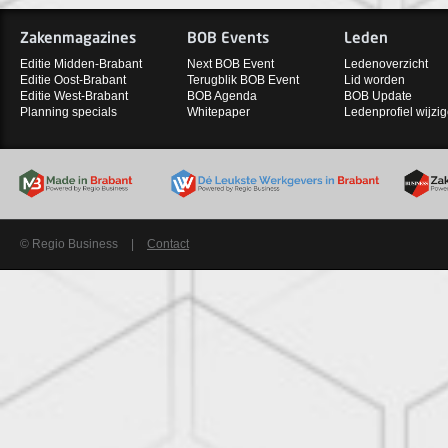
Zakenmagazines
BOB Events
Leden
Editie Midden-Brabant
Next BOB Event
Ledenoverzicht
Editie Oost-Brabant
Terugblik BOB Event
Lid worden
Editie West-Brabant
BOB Agenda
BOB Update
Planning specials
Whitepaper
Ledenprofiel wijzi
© Regio Business
|
Contact