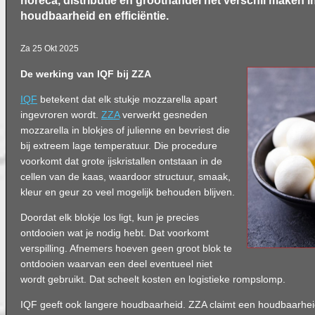
horeca, distributie en groothandel het verschil maken in 
houdbaarheid en efficiëntie.
Za 25 Okt 2025
De werking van IQF bij ZZA
IQF
betekent dat elk stukje mozzarella apart
ingevroren wordt.
ZZA
verwerkt gesneden
mozzarella in blokjes of julienne en bevriest die
bij extreem lage temperatuur. Die procedure
voorkomt dat grote ijskristallen ontstaan in de
cellen van de kaas, waardoor structuur, smaak,
kleur en geur zo veel mogelijk behouden blijven.
Doordat elk blokje los ligt, kun je precies
ontdooien wat je nodig hebt. Dat voorkomt
verspilling. Afnemers hoeven geen groot blok te
ontdooien waarvan een deel eventueel niet
wordt gebruikt. Dat scheelt kosten en logistieke rompslomp.
IQF geeft ook langere houdbaarheid. ZZA claimt een houdbaarhe