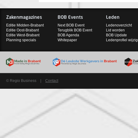
Zakenmagazines
BOB Events
Leden
Editie Midden-Brabant
Next BOB Event
Ledenoverzicht
Editie Oost-Brabant
Terugblik BOB Event
Lid worden
Editie West-Brabant
BOB Agenda
BOB Update
Planning specials
Whitepaper
Ledenprofiel wijzi
© Regio Business
|
Contact