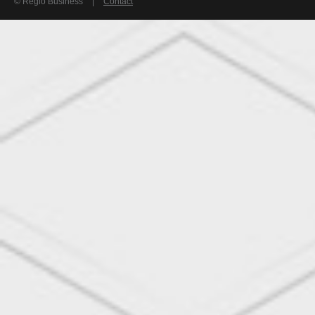
© Regio Business
|
Contact