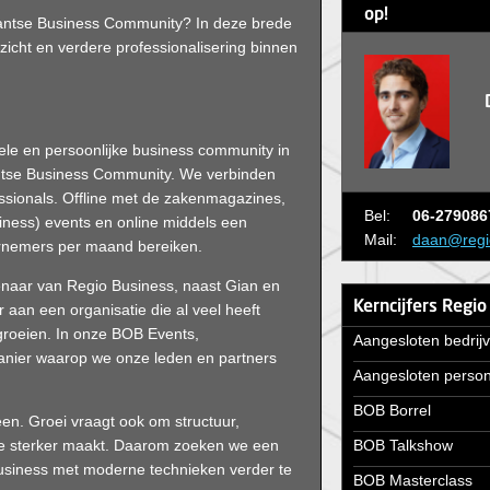
op!
bantse Business Community? In deze brede
erzicht en verdere professionalisering binnen
nele en persoonlijke business community in
antse Business Community. We verbinden
ssionals. Offline met de zakenmagazines,
Bel:
06-279086
ness) events en online middels een
Mail:
daan@regio
rnemers per maand bereiken.
enaar van Regio Business, naast Gian en
Kerncijfers Regio
an een organisatie die al veel heeft
groeien. In onze BOB Events,
Aangesloten bedrij
anier waarop we onze leden en partners
Aangesloten perso
BOB Borrel
en. Groei vraagt ook om structuur,
tie sterker maakt. Daarom zoeken we een
BOB Talkshow
usiness met moderne technieken verder te
BOB Masterclass