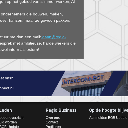
gen op het gebied van slimmer werken, AI
et ondernemers die bouwen, maken,
n over kansen, maar ze gewoon pakken.
, stuur me dan een mail:
daan@regio-
gesprek met ambitieuze, harde werkers die
wel intern als extern!
Leden
Regio Business
Op de hoogte blijv
Ledenoverzicht
Over ons
Aanmelden BOB Update
Lid worden
Contact
BOB Update
Profileren