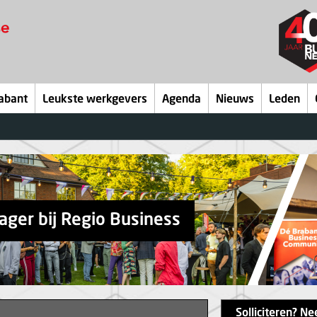
abant
Leukste werkgevers
Agenda
Nieuws
Leden
ager bij Regio Business
Solliciteren? N