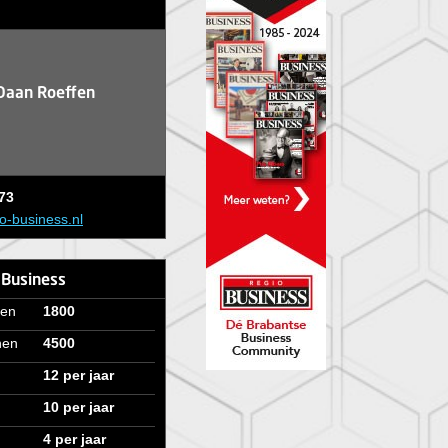
Daan Roeffen
73
-business.nl
 Business
ven
1800
nen
4500
12 per jaar
10 per jaar
4 per jaar