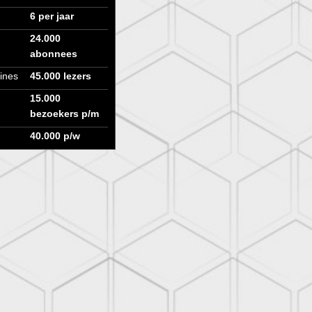
6 per jaar
24.000
abonnees
ines
45.000 lezers
15.000
bezoekers p/m
40.000 p/w