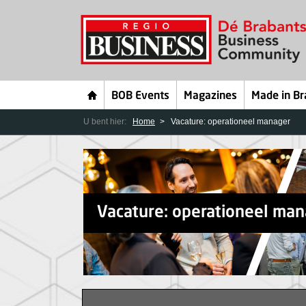
BOB Events
Magazines
Made in Br
U bent hier:
Home
Vacature: operationeel manager
Vacature: operationeel man