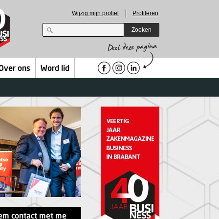
Wijzig mijn profiel
Profileren
Zoeken
Over ons
Word lid
eem contact met me