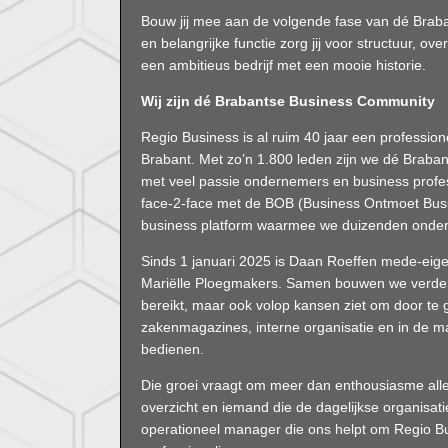
Bouw jij mee aan de volgende fase van dé Bra
en belangrijke functie zorg jij voor structuur, ov
een ambitieus bedrijf met een mooie historie.
Wij zijn dé Brabantse Business Community
Regio Business is al ruim 40 jaar een professio
Brabant. Met zo’n 1.800 leden zijn we dé Brab
met veel passie ondernemers en business profe
face-2-face met de BOB (Business Ontmoet Busi
business platform waarmee we duizenden onde
Sinds 1 januari 2025 is Daan Roeffen mede-eig
Mariëlle Ploegmakers. Samen bouwen we verder a
bereikt, maar ook volop kansen ziet om door te 
zakenmagazines, interne organisatie en in de m
bedienen.
Die groei vraagt om meer dan enthousiasme alle
overzicht en iemand die de dagelijkse organisa
operationeel manager die ons helpt om Regio B