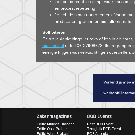
Je bent iemand die snapt waar kansen lig
en procesverbetering.
Je hebt iets met ondernemers. Vooral m
produceren, groeien en niet alleen prate
Solliciteren
En als je denkt bingo, eureka of iets in die trant
business.nl
of bel 06-27908673. Ik ga graag in 
energie krijgen van verwachtingen overtreffen, zo
Zakenmagazines
BOB Events
Editie Midden-Brabant
Next BOB Event
Editie Oost-Brabant
Terugblik BOB Event
Editie West-Brabant
BOB Agenda