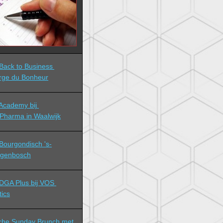
ack to Business 
rge du Bonheur
cademy bij 
Pharma in Waalwijk
ourgondisch 's-
ogenbosch
GA Plus bij VOS 
tics
che Sunday Brunch met 