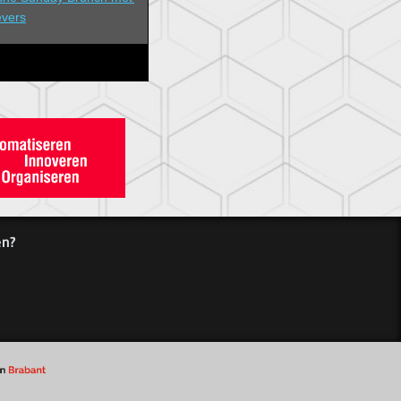
evers
en?