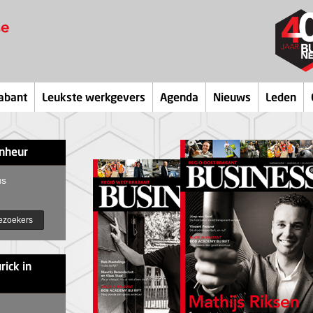
abant
Leukste werkgevers
Agenda
Nieuws
Leden
onheur
us
ezoekers
rick in