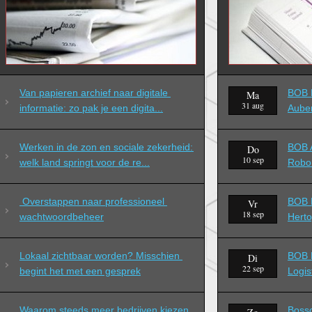
Van papieren archief naar digitale 
BOB B
Ma
31 aug
informatie: zo pak je een digita...
Aube
Werken in de zon en sociale zekerheid: 
BOB A
Do
10 sep
welk land springt voor de re...
Robo
 Overstappen naar professioneel 
BOB B
Vr
18 sep
wachtwoordbeheer
Hert
Lokaal zichtbaar worden? Misschien 
BOB D
Di
22 sep
begint het met een gesprek
Logis
Waarom steeds meer bedrijven kiezen 
Boss