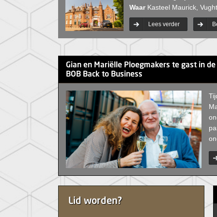
Waar
Kasteel Maurick, Vugh
Lees verder
Be
Gian en Mariëlle Ploegmakers te gast in de
BOB Back to Business
Ti
Ma
on
pa
on
Lid worden?