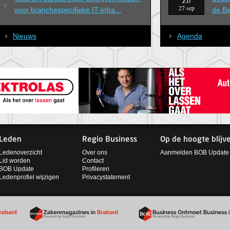
Zo
27 sep
voor branchespecifieke IT-infra...
de B
Nieuws
Agenda
Leden
Regio Business
Op de hoogte blijv
Ledenoverzicht
Over ons
Aanmelden BOB Update
Lid worden
Contact
BOB Update
Profileren
Ledenprofiel wijzigen
Privacystatement