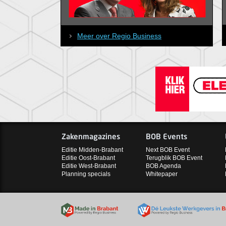
Meer over Regio Business
Zakenmagazines
BOB Events
Editie Midden-Brabant
Next BOB Event
Editie Oost-Brabant
Terugblik BOB Event
Editie West-Brabant
BOB Agenda
Planning specials
Whitepaper