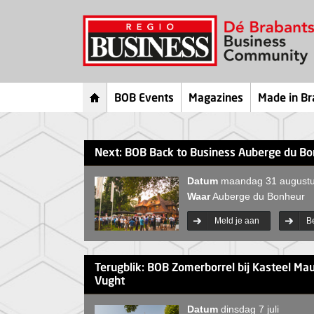
BOB Events
Magazines
Made in Br
Next: BOB Back to Business Auberge du B
Datum
maandag 31 august
Waar
Auberge du Bonheur
Meld je aan
B
Terugblik: BOB Zomerborrel bij Kasteel Mau
Vught
Datum
dinsdag 7 juli