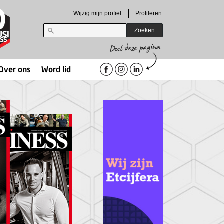
Wijzig mijn profiel
Profileren
Zoeken
Over ons
Word lid