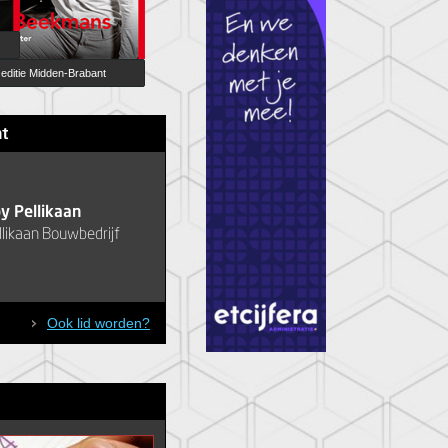
editie Midden-Brabant
ht
y Pellikaan
llikaan Bouwbedrijf
Ook lid worden?