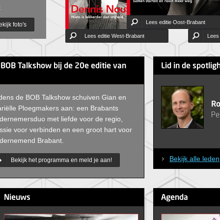
t
Lees editie Oost-Brabant
kijk foto's
Lees editie West-Brabant
Lees 
 BOB Talkshow bij de 20e editie van
Lid in de spotlig
jdens de BOB Talkshow schuiven Gian en
Ro
riëlle Ploegmakers aan: een Brabants
Pe
dernemersduo met liefde voor de regio,
ssie voor verbinden en een groot hart voor
dernemend Brabant.
Bekijk alle leden
Bekijk het programma en meld je aan!
Nieuws
Agenda