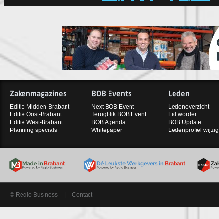
Zakenmagazines
BOB Events
Leden
Editie Midden-Brabant
Next BOB Event
Ledenoverzicht
Editie Oost-Brabant
Terugblik BOB Event
Lid worden
Editie West-Brabant
BOB Agenda
BOB Update
Planning specials
Whitepaper
Ledenprofiel wijzi
© Regio Business
|
Contact