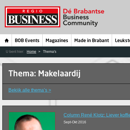
BOB Events
Magazines
Made in Brabant
Leukst
U bent hier:
Home
Thema's
Thema: Makelaardij
Bekijk alle thema’s >
Column René Klotz: Liever koffi
Sept-Okt 2016