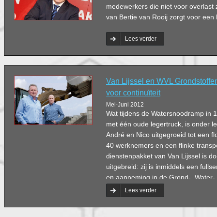
medewerkers die niet voor overlast
van Bertie van Rooij zorgt voor een 
Lees verder
Van Lijssel en WVL Grondstoffen
voor continuïteit
Mei-Juni 2012
Wat tijdens de Watersnoodramp in 1
met één oude legertruck, is onder le
André en Nico uitgegroeid tot een fl
40 werknemers en een flinke transpo
dienstenpakket van Van Lijssel is do
uitgebreid: zij is inmiddels een fulls
en aanneming in de Grond-, Water
Burgerlijke en Utiliteitsbouw.
Lees verder