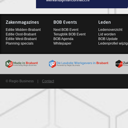
Zakenmagazines
BOB Events
Leden
Editie Midden-Brabant
Next BOB Event
Ledenoverzicht
Editie Oost-Brabant
Terugblik BOB Event
Lid worden
Editie West-Brabant
BOB Agenda
BOB Update
Planning specials
Whitepaper
Ledenprofiel wijzi
© Regio Business
|
Contact