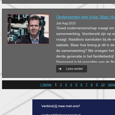
Ondernemen met Visie: Marc H
Juli-Aug 2015
‘Goed ondernemerschap vraagt om visi
samenwerking. Voorbereid zijn op w
vraagt. Naadloos aansluiten bij de ve
website. Maar hoe breng je dit in de 
de samenwerking? We vroegen het
derde generatie in het familiebedri
Daarnaast is hij voorzitter van de 
Werkgeversvereniging afdeling ’s-
Lees verder
was hij vijftien jaar lang voorzitter
Ondernemers Contact.
< Vorige
1
2
3
4
5
6
7
8
9
10
Volg