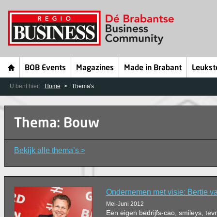
BOB Events
Magazines
Made in Brabant
Leukst
U bent hier:
Home
Thema's
Thema: Bouw
Bekijk alle thema’s >
Ondernemen met visie: Bertie v
Mei-Juni 2012
Een eigen bedrijfs-cao, smileys, te