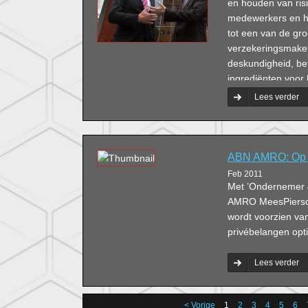
met de dienstverle
en houden van ris
verandering.
medewerkers en he
tot een van de gro
verzekeringsmake
deskundigheid, bet
ingrediënten voor 
Lees verder
ABN AMRO: Op he
Feb 2011
Met ’Ondernemer 
AMRO MeesPierson
wordt voorzien van
privébelangen opt
Lees verder
< Vorige
1
2
3
4
5
6