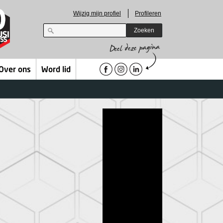
Wijzig mijn profiel
Profileren
Zoeken
Over ons
Word lid