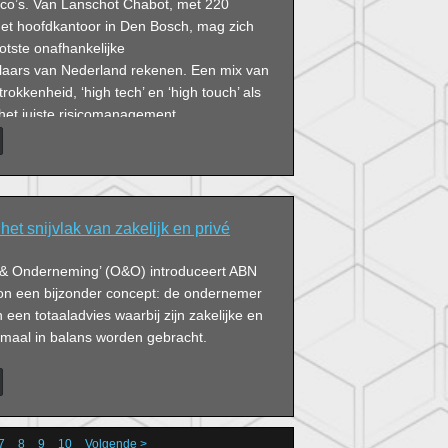
ning van trustkantoren. Tijd voor
ico’s. Van Lanschot Chabot, met 220
t hoofdkantoor in Den Bosch, mag zich
otste onafhankelijke
laars van Nederland rekenen. Een mix van
rokkenheid, ‘high tech’ en ‘high touch’ als
het juiste risicomanagement.
t snijvlak van zakelijk en privé
& Onderneming’ (O&O) introduceert ABN
 een bijzonder concept: de ondernemer
 een totaaladvies waarbij zijn zakelijke en
imaal in balans worden gebracht.
7
8
9
10
Volgende >