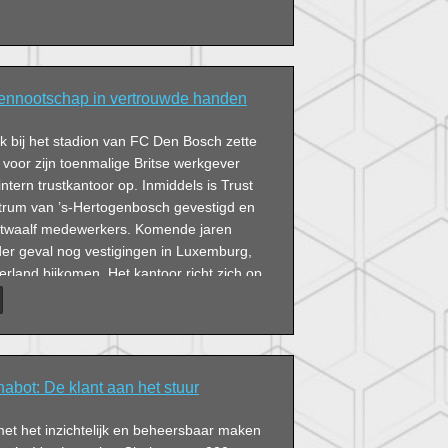
 Vennootschap in vertrouwde handen
ek bij het stadion van FC Den Bosch zette
 voor zijn toenmalige Britse werkgever
tern trustkantoor op. Inmiddels is Trust
entrum van ’s-Hertogenbosch gevestigd en
ie twaalf medewerkers. Komende jaren
der geval nog vestigingen in Luxemburg,
erland bijkomen. Het kantoor richt zich op
nnootschappen en heeft vooralsnog veel
administreren en besturen van
e direct of indirect investeren in
Met de komst van de ervaren
 Jan Jaap Kuiper in 2010 wil Trust Alliance
abot: De klant aan het stuur
andere branches en type klanten gaan
ders bekend, maar velen zijn niet vertrouwd
met het inzichtelijk en beheersbaar maken