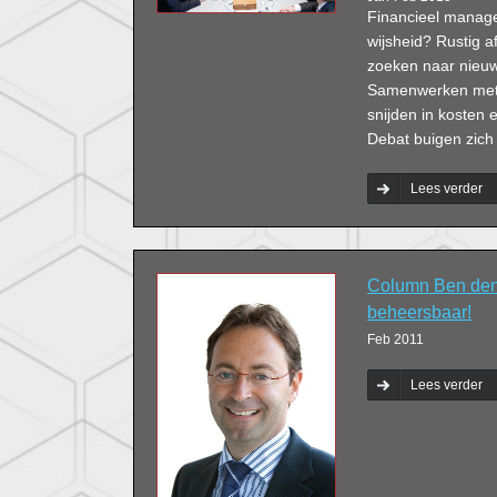
Financieel managem
wijsheid? Rustig a
zoeken naar nieuw
Samenwerken met j
snijden in kosten
Debat buigen zich
Lees verder
Column Ben den
beheersbaar!
Feb 2011
Lees verder