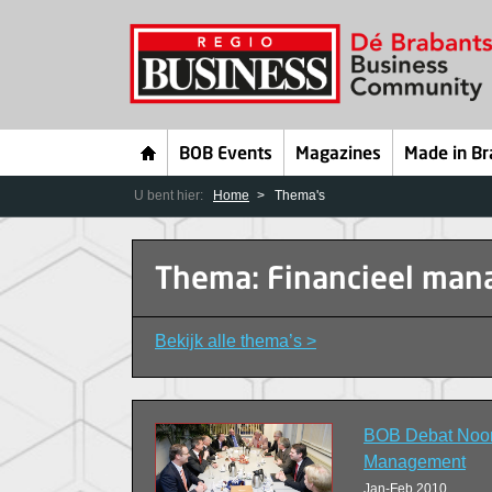
BOB Events
Magazines
Made in Br
U bent hier:
Home
Thema's
Thema: Financieel ma
Bekijk alle thema’s >
BOB Debat Noord
Management
Jan-Feb 2010