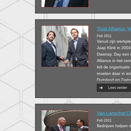
Trust Alliance:
Feb 2011
Vanuit zijn werkpl
Jaap Klink in 2004
Dawnay, Day een in
Alliance in het c
telt de organisat
moeten daar in ie
Duitsland en Zwits
het beheer van ve
Lees verder
ervaring met het 
vennootschappen di
onroerend goed. 
registeraccountant
Van Lanschot Ch
zich ook meer op 
Feb 2011
richten. Voor insi
Bedrijven helpen 