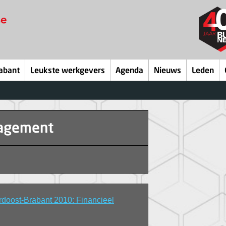
abant
Leukste werkgevers
Agenda
Nieuws
Leden
nagement
oost-Brabant 2010: Financieel