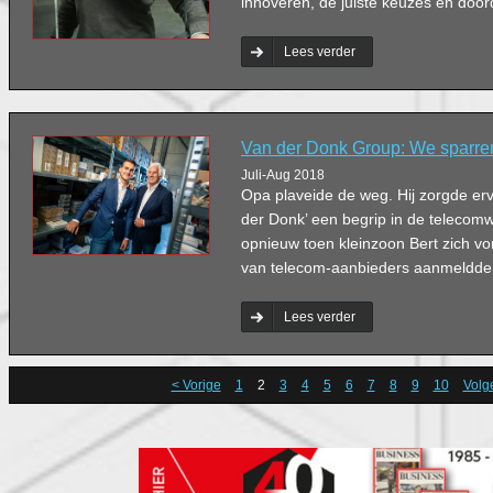
innoveren, de juiste keuzes en doo
Lees verder
Van der Donk Group: We sparre
Juli-Aug 2018
Opa plaveide de weg. Hij zorgde er
der Donk’ een begrip in de telecomw
opnieuw toen kleinzoon Bert zich vori
van telecom-aanbieders aanmeldde
Lees verder
< Vorige
1
2
3
4
5
6
7
8
9
10
Volg