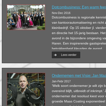
Dotcombusiness: Een warm fee
Nov-Dec 2016
Dotcombusiness is regionale kennis
van kantoorautomatisering en richt 
kleinbedrijf. Op 15 oktober jl. vier
en directie het 15-jarig bestaan. He
avond in de bijzondere omgeving va
Haren. Een inspirerende gastspreke
betrokkenheid kleurden de avond.
Lees verder
Ondernemen met Visie: Jan Ma
Jan-Febr 2017
‘Welk soort ondernemer je wilt zijn be
overeind blijft, uitbreidt of inkrimpt.
ondernemer dat resoluut kiest voor ui
groeide Maas Coating exponentieel 