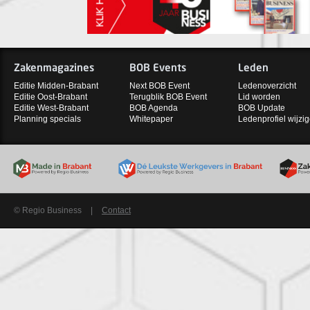
Zakenmagazines
BOB Events
Leden
Editie Midden-Brabant
Next BOB Event
Ledenoverzicht
Editie Oost-Brabant
Terugblik BOB Event
Lid worden
Editie West-Brabant
BOB Agenda
BOB Update
Planning specials
Whitepaper
Ledenprofiel wijzi
© Regio Business
|
Contact