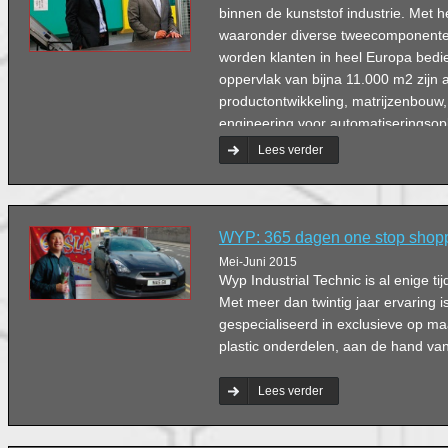
binnen de kunststof industrie. Met
waaronder diverse tweecomponente
worden klanten in heel Europa bed
oppervlak van bijna 11.000 m2 zijn a
productontwikkeling, matrijzenbouw,
engineering voor automatiseringsop
magazijn met expeditie.
Lees verder
WYP: 365 dagen one stop shop
Mei-Juni 2015
Wyp Industrial Technic is al enige ti
Met meer dan twintig jaar ervaring is
gespecialiseerd in exclusieve op m
plastic onderdelen, aan de hand va
Lees verder