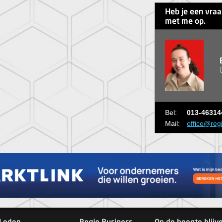
Heb je een vra
met me op.
Bel:
013-46314
Mail:
office@reg