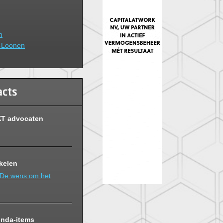
n
i-Loonen
acts
XT advocaten
ikelen
 De wens om het
enda-items