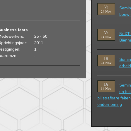
Vr
Semin
24 Nov
bouw-
Business facts
Vr
NeXT 
Medewerkers:
25 - 50
24 Nov
Biënn
prichtingsjaar:
2011
estigingen:
1
Jaaromzet:
-
Di
Semina
21 Nov
arbeid
Di
Semina
14 Nov
en fei
bij strafbare feite
onderneming