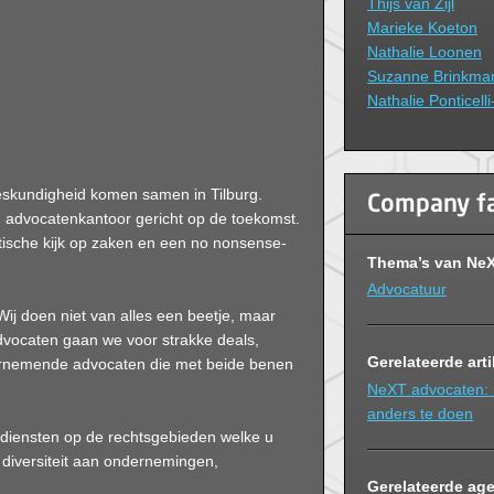
Thijs van Zijl
Marieke Koeton
Nathalie Loonen
Suzanne Brinkma
Nathalie Ponticell
deskundigheid komen samen in Tilburg.
Company f
n advocatenkantoor gericht op de toekomst.
ische kijk op zaken en een no nonsense-
Thema’s van Ne
Advocatuur
Wij doen niet van alles een beetje, maar
dvocaten gaan we voor strakke deals,
Gerelateerde art
ernemende advocaten die met beide benen
NeXT advocaten:
anders te doen
 diensten op de rechtsgebieden welke u
n diversiteit aan ondernemingen,
Gerelateerde ag