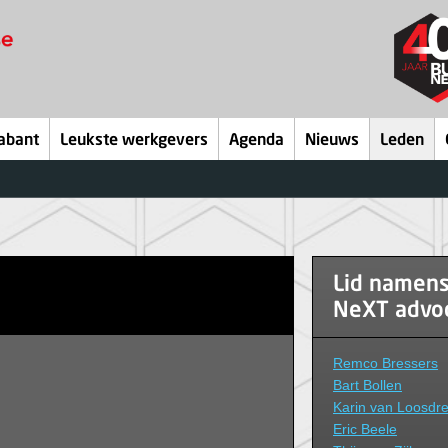
abant
Leukste werkgevers
Agenda
Nieuws
Leden
Lid namen
NeXT advo
Remco Bressers
Bart Bollen
Karin van Loosdre
Eric Beele