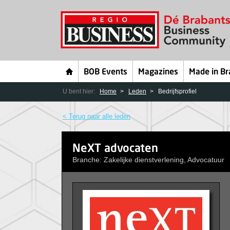
BOB Events
Magazines
Made in Br
U bent hier:
Home
Leden
Bedrijfsprofiel
< Terug naar alle leden
NeXT advocaten
Branche: Zakelijke dienstverlening, Advocatuur