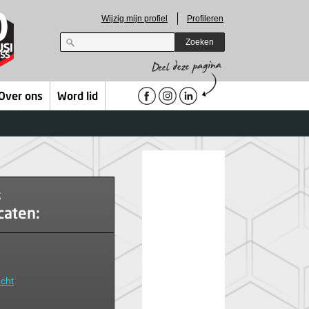
Wijzig mijn profiel
Profileren
Zoeken
Over ons
Word lid
s
caten:
cht