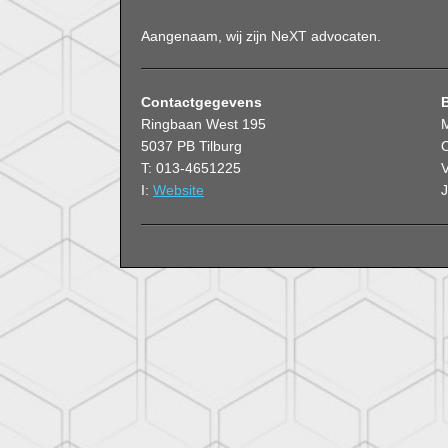
Aangenaam, wij zijn NeXT advocaten.
Contactgegevens
Ringbaan West 195
5037 PB Tilburg
O
T: 013-4651225
V
I:
Website