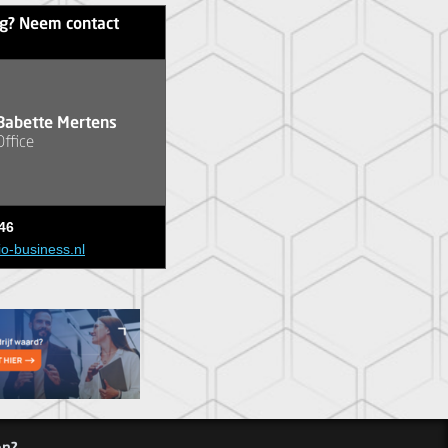
ag? Neem contact
Babette Mertens
Office
46
io-business.nl