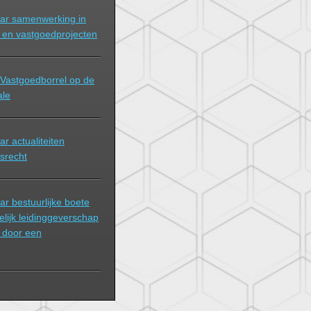
ar samenwerking in
 en vastgoedprojecten
Vastgoedborrel op de
ale
r actualiteiten
srecht
r bestuurlijke boete
telijk leidinggeverschap
n door een