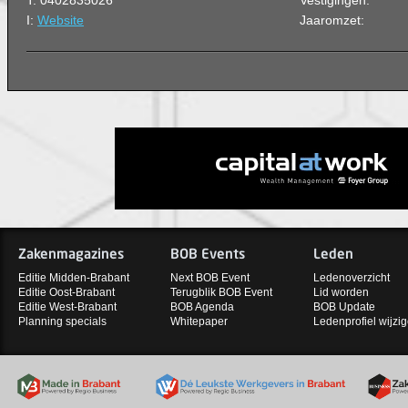
T: 0402835026
Vestigingen:
I:
Website
Jaaromzet:
Zakenmagazines
BOB Events
Leden
Editie Midden-Brabant
Next BOB Event
Ledenoverzicht
Editie Oost-Brabant
Terugblik BOB Event
Lid worden
Editie West-Brabant
BOB Agenda
BOB Update
Planning specials
Whitepaper
Ledenprofiel wijzi