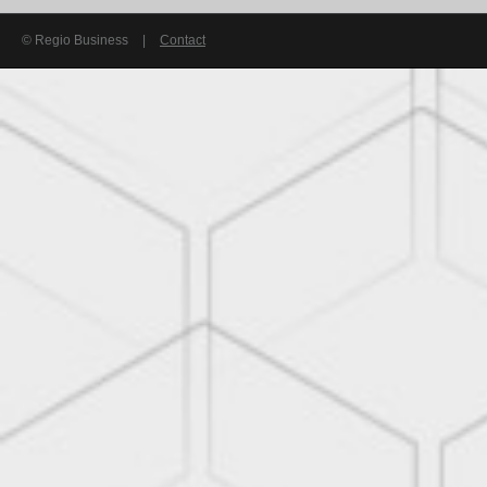
© Regio Business
|
Contact