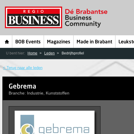
BOB Events
Magazines
Made in Brabant
Leukst
U bent hier:
Home
Leden
Bedrijfsprofiel
< Terug naar alle leden
Gebrema
Branche: Industrie, Kunststoffen