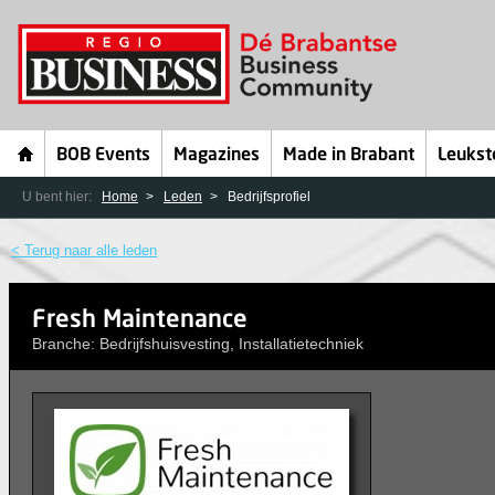
BOB Events
Magazines
Made in Brabant
Leukst
U bent hier:
Home
Leden
Bedrijfsprofiel
< Terug naar alle leden
Fresh Maintenance
Branche: Bedrijfshuisvesting, Installatietechniek