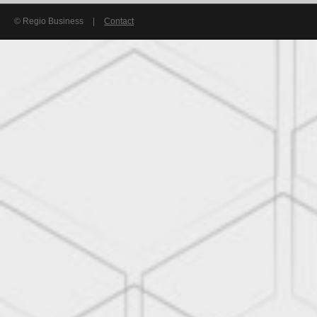
© Regio Business
|
Contact