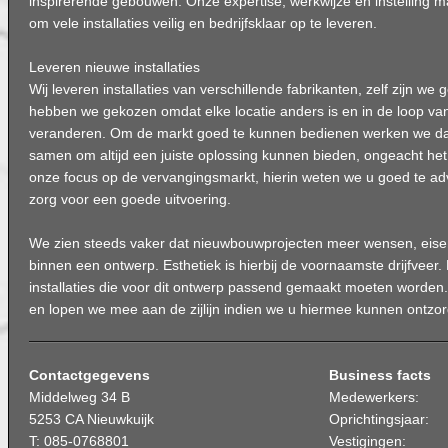
inspirerende gebouwen. Onze expertise, werkwijze en instelling ma
om vele installaties veilig en bedrijfsklaar op te leveren.
Leveren nieuwe installaties
Wij leveren installaties van verschillende fabrikanten, zelf zijn we 
hebben we gekozen omdat elke locatie anders is en in de loop van 
veranderen. Om de markt goed te kunnen bedienen werken we da
samen om altijd een juiste oplossing kunnen bieden, ongeacht het
onze focus op de vervangingsmarkt, hierin weten we u goed te a
zorg voor een goede uitvoering.
We zien steeds vaker dat nieuwbouwprojecten meer wensen, eise
binnen een ontwerp. Esthetiek is hierbij de voornaamste drijfveer.
installaties die voor dit ontwerp passend gemaakt moeten worden.
en lopen we mee aan de zijlijn indien we u hiermee kunnen ontzo
Contactgegevens
Business facts
Middelweg 34 B
Medewerkers:
5253 CA Nieuwkuijk
Oprichtingsjaar:
T: 085-0768801
Vestigingen: