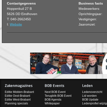
Contactgegevens
Business facts
Hoppenkuil 27 B
Medewerkers:
5626 DD Eindhoven
Oprichtingsjaar:
T: 040-2662450
Vestigingen:
I:
Website
Jaaromzet:
Zakenmagazines
BOB Events
Leden
Editie Midden-Brabant
Next BOB Event
Ledenoverzicht
Editie Oost-Brabant
Terugblik BOB Event
Lid worden
Editie West-Brabant
BOB Agenda
BOB Update
Planning specials
Whitepaper
Ledenprofiel wijzi