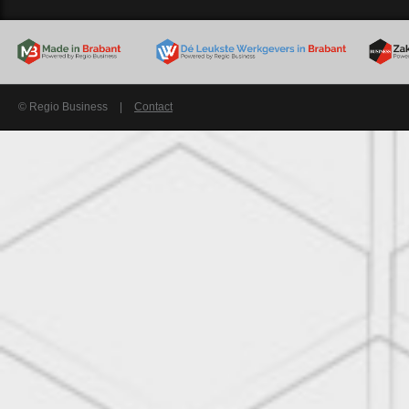
© Regio Business
|
Contact