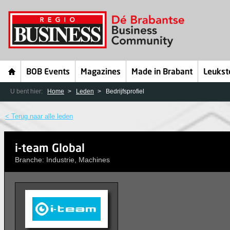
BOB Events
Magazines
Made in Brabant
Leukst
U bent hier:
Home
Leden
Bedrijfsprofiel
< Terug naar alle leden
i-team Global
Branche: Industrie, Machines