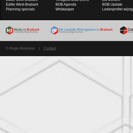
Editie West-Brabant
BOB Agenda
BOB Update
Planning specials
Whitepaper
Ledenprofiel wijzi
© Regio Business
|
Contact