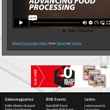
Marel Corporate Video
from
Marel
on
Vimeo
.
Zakenmagazines
BOB Events
Leden
Editie Midden-Brabant
Next BOB Event
Ledenoverzicht
Editie Oost-Brabant
Terugblik BOB Event
Lid worden