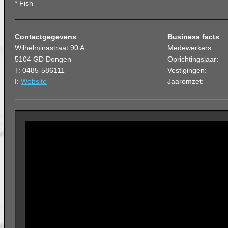
* Fish
Contactgegevens
Business facts
Wilhelminastraat 90 A
Medewerkers:
5104 GD Dongen
Oprichtingsjaar:
T: 0485-586111
Vestigingen:
I:
Website
Jaaromzet: