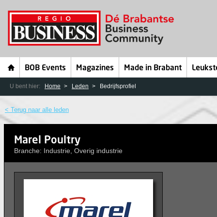
BOB Events
Magazines
Made in Brabant
Leukst
U bent hier:
Home
Leden
Bedrijfsprofiel
< Terug naar alle leden
Marel Poultry
Branche: Industrie, Overig industrie