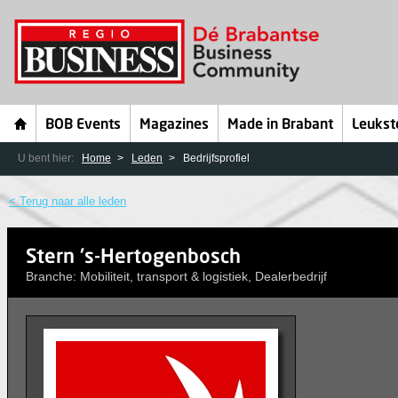
BOB Events
Magazines
Made in Brabant
Leukst
U bent hier:
Home
Leden
Bedrijfsprofiel
< Terug naar alle leden
Stern 's-Hertogenbosch
Branche: Mobiliteit, transport & logistiek, Dealerbedrijf