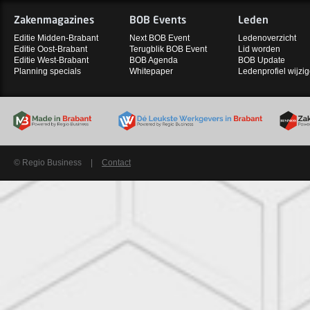
Zakenmagazines
BOB Events
Leden
Editie Midden-Brabant
Next BOB Event
Ledenoverzicht
Editie Oost-Brabant
Terugblik BOB Event
Lid worden
Editie West-Brabant
BOB Agenda
BOB Update
Planning specials
Whitepaper
Ledenprofiel wijzi
© Regio Business
|
Contact