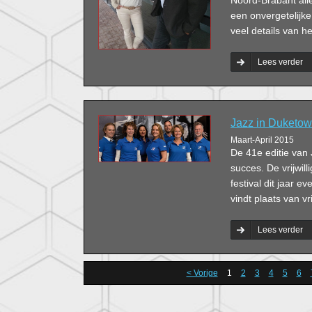
Noord-Brabant all
een onvergetelijke
veel details van 
Lees verder
Jazz in Duketow
Maart-April 2015
De 41e editie van
succes. De vrijwill
festival dit jaar e
vindt plaats van v
Lees verder
< Vorige
1
2
3
4
5
6