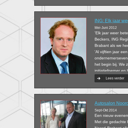
ING: Elk jaar we
Mei-Juni 2012
'Elk jaar weer bet
Beckers, ING Regi
Brabant als we h
'Al vijftien jaar ee
ondernemersevene
het begin bij. We 
initiatiefnemer en 
Lees verder
Autosalon Noord
Sept-Okt 2014
Een nieuw eveneme
Met die gedachte 