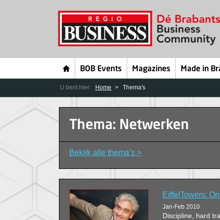
BOB Events
Magazines
Made in Br
U bent hier:
Home
Thema's
Thema: Netwerken
Bekijk alle thema’s >
EiffelTowers: O
Jan-Feb 2010
Discipline, hard t