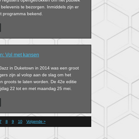
e registers opengetrokken om het publiek
 belevenis te bezorgen. Inmiddels zijn er
het programma bekend.
n: Vol met kansen
 Jazz in Duketown in 2014 was een groot
igers zijn al volop aan de slag om het
ven groots te laten worden. De 42e editie
rijdag 22 tot en met maandag 25 mei.
7
8
9
10
Volgende >