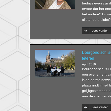
bedrijfsleven zijn
ervoor dat het ene
het andere? En wa
alle andere clubs?
Lees verder
Bourgondisch 's-
fêteren
April 2010
Bourgondisch ’s-H
een evenement van
is de eerste netw
plaatsvindt in ‘s
gelijkgestemden o
aan de voet van d
Lees verder