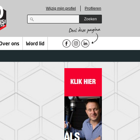
Wijzig mijn profiel
Profileren
Zoeken
Over ons
Word lid