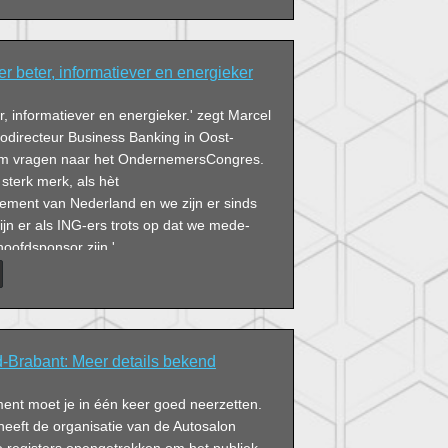
er beter, informatiever en energieker
er, informatiever en energieker.' zegt Marcel
odirecteur Business Banking in Oost-
em vragen naar het OndernemersCongres.
n sterk merk, als hèt
ment van Nederland en we zijn er sinds
zijn er als ING-ers trots op dat we mede-
hoofdsponsor zijn.'
-Brabant: Meer details bekend
nt moet je in één keer goed neerzetten.
heeft de organisatie van de Autosalon