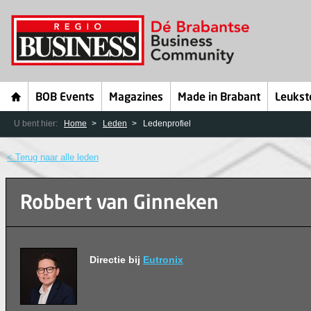
BOB Events
Magazines
Made in Brabant
Leukst
U bent hier:
Home
Leden
Ledenprofiel
< Terug naar alle leden
Robbert van Ginneken
Directie bij
Eutronix