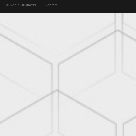
© Regio Business
|
Contact