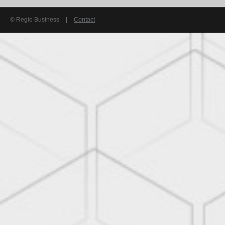
© Regio Business
|
Contact