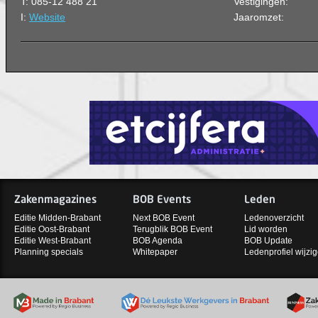
T: 085-12 488 21
Vestigingen:
I:
Website
Jaaromzet:
Zakenmagazines
BOB Events
Leden
Editie Midden-Brabant
Next BOB Event
Ledenoverzicht
Editie Oost-Brabant
Terugblik BOB Event
Lid worden
Editie West-Brabant
BOB Agenda
BOB Update
Planning specials
Whitepaper
Ledenprofiel wijzi