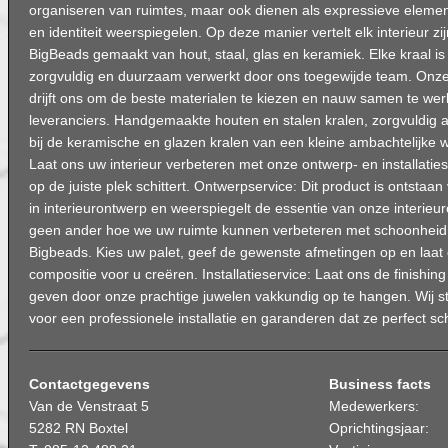
organiseren van ruimtes, maar ook dienen als expressieve elemente
en identiteit weerspiegelen. Op deze manier vertelt elk interieur zi
BigBeads gemaakt van hout, staal, glas en keramiek. Elke kraal i
zorgvuldig en duurzaam verwerkt door ons toegewijde team. Onze 
drijft ons om de beste materialen te kiezen en nauw samen te we
leveranciers. Handgemaakte houten en stalen kralen, zorgvuldig a
bij de keramische en glazen kralen van een kleine ambachtelijke w
Laat ons uw interieur verbeteren met onze ontwerp- en installaties
op de juiste plek schittert. Ontwerpservice: Dit product is ontstaan
in interieurontwerp en weerspiegelt de essentie van onze interieurc
geen ander hoe we uw ruimte kunnen verbeteren met schoonheid
Bigbeads. Kies uw palet, geef de gewenste afmetingen op en laat 
compositie voor u creëren. Installatieservice: Laat ons de finishin
geven door onze prachtige juwelen vakkundig op te hangen. Wij sta
voor een professionele installatie en garanderen dat ze perfect sch
Contactgegevens
Business facts
Van de Venstraat 5
Medewerkers:
5282 RN Boxtel
Oprichtingsjaar: