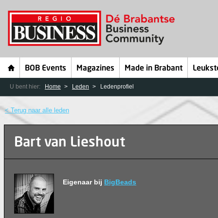
BOB Events
Magazines
Made in Brabant
Leukst
U bent hier:
Home
Leden
Ledenprofiel
< Terug naar alle leden
Bart van Lieshout
Eigenaar bij
BigBeads