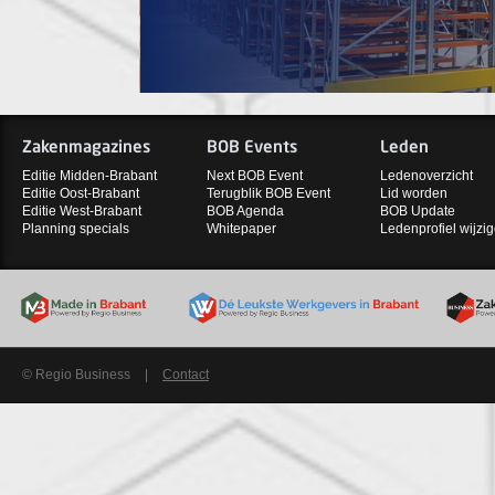
Zakenmagazines
BOB Events
Leden
Editie Midden-Brabant
Next BOB Event
Ledenoverzicht
Editie Oost-Brabant
Terugblik BOB Event
Lid worden
Editie West-Brabant
BOB Agenda
BOB Update
Planning specials
Whitepaper
Ledenprofiel wijzi
© Regio Business
|
Contact