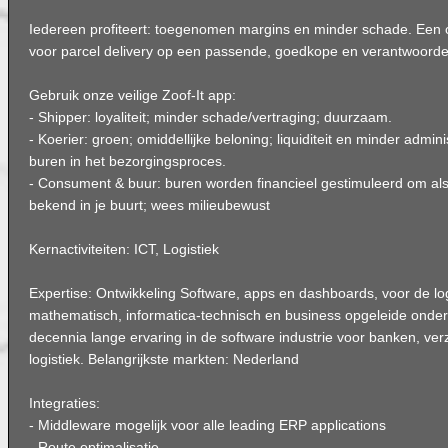
Iedereen profiteert: toegenomen margins en minder schade. Een o
voor parcel delivery op een passende, goedkope en verantwoordel
Gebruik onze veilige Zoof-It app:
- Shipper: loyaliteit; minder schade/vertraging; duurzaam.
- Koerier: groen; omiddellijke beloning; liquiditeit en minder admini
buren in het bezorgingsproces.
- Consument & buur: buren worden financieel gestimuleerd om als
bekend in je buurt; wees milieubewust
Kernactiviteiten: ICT, Logistiek
Expertise: Ontwikkeling Software, apps en dashboards, voor de log
mathematisch, informatica-technisch en business opgeleide onde
decennia lange ervaring in de software industrie voor banken, ver
logistiek. Belangrijkste markten: Nederland
Integraties:
- Middleware mogelijk voor alle leading ERP applications
- Route optimalisatie