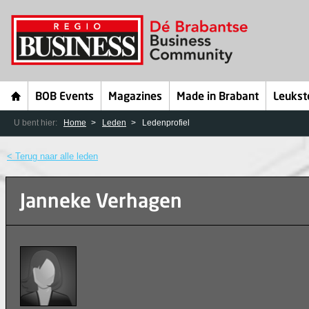
BOB Events
Magazines
Made in Brabant
Leukst
U bent hier:
Home
Leden
Ledenprofiel
< Terug naar alle leden
Janneke Verhagen