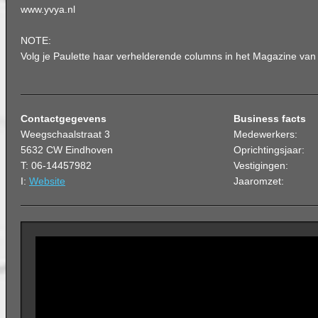
www.yvya.nl
NOTE:
Volg je Paulette haar verhelderende columns in het Magazine va
Contactgegevens
Business facts
Weegschaalstraat 3
Medewerkers:
5632 CW Eindhoven
Oprichtingsjaar:
T: 06-14457982
Vestigingen:
I:
Website
Jaaromzet: