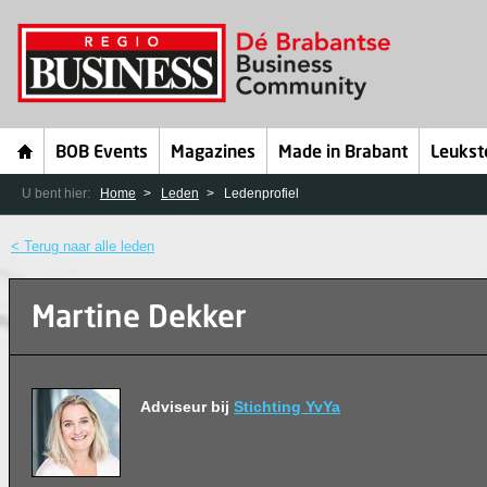
BOB Events
Magazines
Made in Brabant
Leukst
U bent hier:
Home
Leden
Ledenprofiel
< Terug naar alle leden
Martine Dekker
Adviseur bij
Stichting YvYa