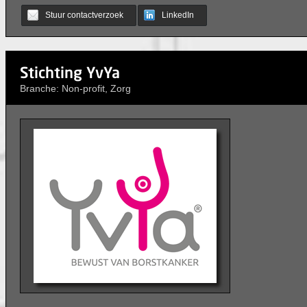
Stuur contactverzoek
LinkedIn
Stichting YvYa
Branche: Non-profit, Zorg