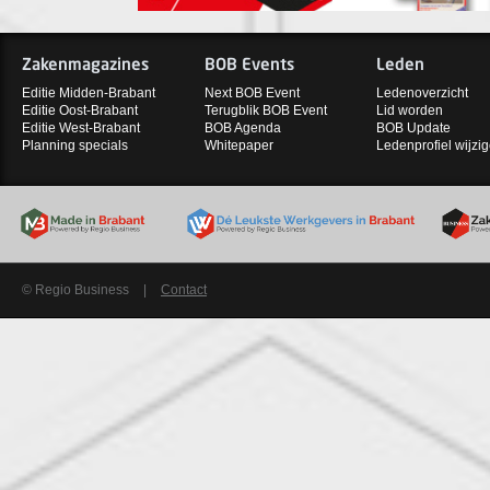
Zakenmagazines
BOB Events
Leden
Editie Midden-Brabant
Next BOB Event
Ledenoverzicht
Editie Oost-Brabant
Terugblik BOB Event
Lid worden
Editie West-Brabant
BOB Agenda
BOB Update
Planning specials
Whitepaper
Ledenprofiel wijzi
© Regio Business
|
Contact