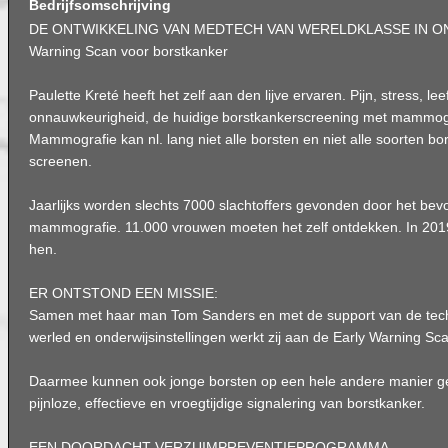
Bedrijfsomschrijving
DE ONTWIKKELING VAN MEDTECH VAN WERELDKLASSE IN ONZ
Warning Scan voor borstkanker
Paulette Kreté heeft het zelf aan den lijve ervaren. Pijn, stress, lee
onnauwkeurigheid, de huidige borstkankerscreening met mammogra
Mammografie kan nl. lang niet alle borsten en niet alle soorten b
screenen.
Jaarlijks worden slechts 7000 slachtoffers gevonden door het be
mammografie. 11.000 vrouwen moeten het zelf ontdekken. In 201
hen.
ER ONTSTOND EEN MISSIE:
Samen met haar man Tom Sanders en met de support van de tec
werled en onderwijsinstellingen werkt zij aan de Early Warning Sc
Daarmee kunnen ook jonge borsten op een hele andere manier 
pijnloze, effectieve en vroegtijdige signalering van borstkanker.
EEN DOORDACHT VERZUIMPREVENTIEPROGRAMMA