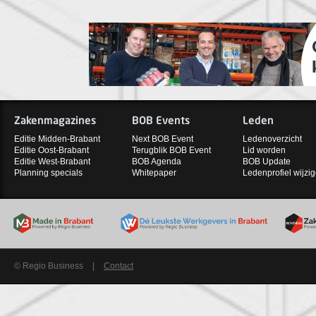
Zakenmagazines
BOB Events
Leden
Editie Midden-Brabant
Next BOB Event
Ledenoverzicht
Editie Oost-Brabant
Terugblik BOB Event
Lid worden
Editie West-Brabant
BOB Agenda
BOB Update
Planning specials
Whitepaper
Ledenprofiel wijzi
© Regio Business
|
Contact