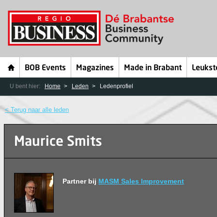
BOB Events
Magazines
Made in Brabant
Leukst
U bent hier:
Home
Leden
Ledenprofiel
< Terug naar alle leden
Maurice Smits
Partner bij
MASM Sales Improvement