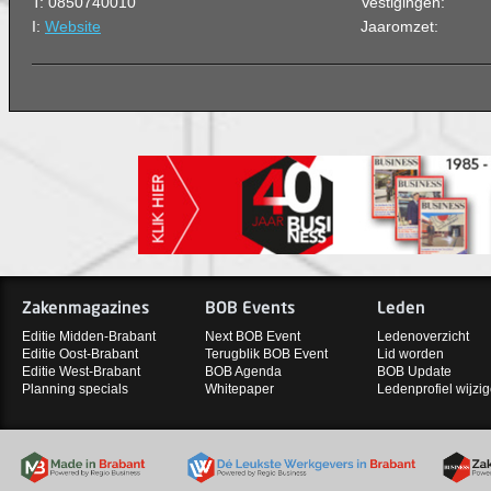
T: 0850740010
Vestigingen:
I:
Website
Jaaromzet:
Zakenmagazines
BOB Events
Leden
Editie Midden-Brabant
Next BOB Event
Ledenoverzicht
Editie Oost-Brabant
Terugblik BOB Event
Lid worden
Editie West-Brabant
BOB Agenda
BOB Update
Planning specials
Whitepaper
Ledenprofiel wijzi