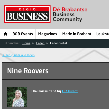
BOB Events
Magazines
Made in Brabant
Leukst
U bent hier:
Home
Leden
Ledenprofiel
< Terug naar alle leden
Nine Roovers
HR-Consultant bij
HR Direct