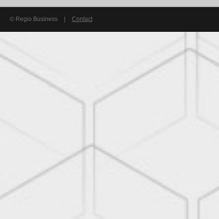
© Regio Business
|
Contact