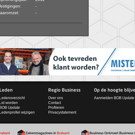
estigingen:
-
Jaaromzet:
-
Leden
Regio Business
Op de hoogte blijv
Ledenoverzicht
Over ons
Aanmelden BOB Update
Lid worden
Contact
BOB Update
Profileren
Ledenprofiel wijzigen
Privacystatement