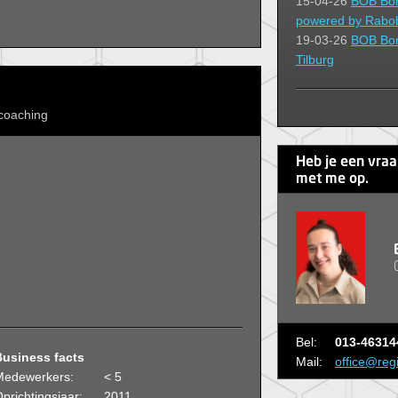
15-04-26
BOB Borr
powered by Rabob
19-03-26
BOB Borr
Tilburg
 coaching
Heb je een vra
met me op.
Bel:
013-46314
Business facts
Mail:
office@reg
Medewerkers:
< 5
prichtingsjaar:
2011