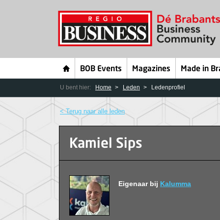
BOB Events
Magazines
Made in Br
U bent hier:
Home
Leden
Ledenprofiel
< Terug naar alle leden
Kamiel Sips
Eigenaar bij
Kalumma