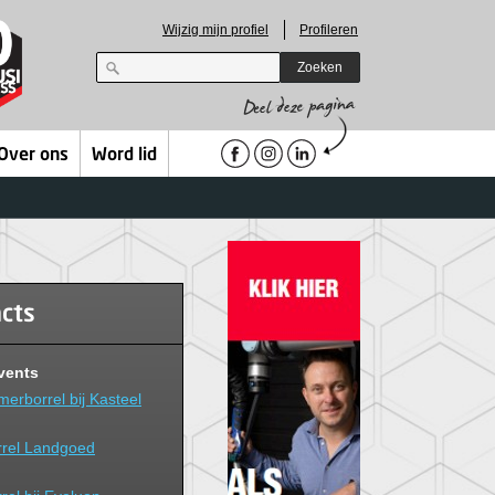
Wijzig mijn profiel
Profileren
Zoeken
Over ons
Word lid
acts
vents
erborrel bij Kasteel
rel Landgoed