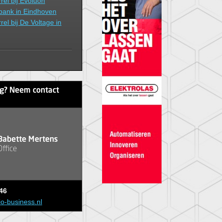
el bij Evoluon
ank in Eindhoven
el bij De Voltage in
ag? Neem contact
Babette Mertens
Office
46
io-business.nl