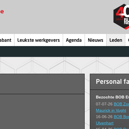
abant
Leukste werkgevers
Agenda
Nieuws
Leden
Personal f
Bezochte BOB E
07-07-26
BOB Zom
Maurick in Vught
16-06-26
BOB Bor
Ulvenhart