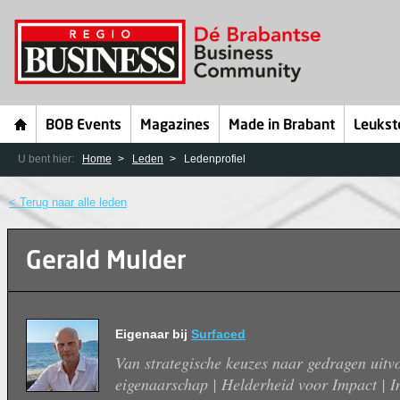
BOB Events
Magazines
Made in Brabant
Leukst
U bent hier:
Home
Leden
Ledenprofiel
< Terug naar alle leden
Gerald Mulder
Eigenaar bij
Surfaced
Van strategische keuzes naar gedragen uitv
eigenaarschap | Helderheid voor Impact | I