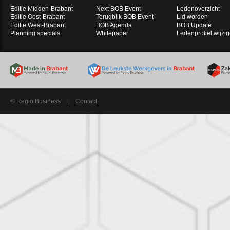
Editie Midden-Brabant
Next BOB Event
Ledenoverzicht
Editie Oost-Brabant
Terugblik BOB Event
Lid worden
Editie West-Brabant
BOB Agenda
BOB Update
Planning specials
Whitepaper
Ledenprofiel wijzi
© Regio Business
|
Contact