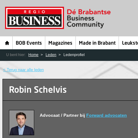
BOB Events
Magazines
Made in Brabant
Leukst
U bent hier:
Home
Leden
Ledenprofiel
< Terug naar alle leden
Robin Schelvis
Advocaat / Partner bij
Forward advocaten