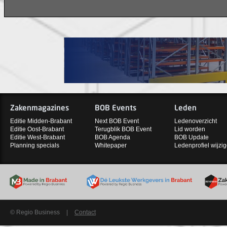
Zakenmagazines
BOB Events
Leden
Editie Midden-Brabant
Next BOB Event
Ledenoverzicht
Editie Oost-Brabant
Terugblik BOB Event
Lid worden
Editie West-Brabant
BOB Agenda
BOB Update
Planning specials
Whitepaper
Ledenprofiel wijzi
© Regio Business
|
Contact