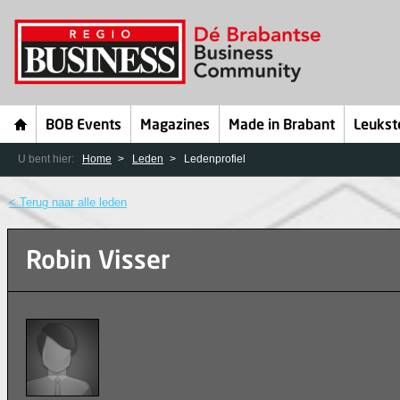
BOB Events
Magazines
Made in Brabant
Leukst
U bent hier:
Home
Leden
Ledenprofiel
< Terug naar alle leden
Robin Visser