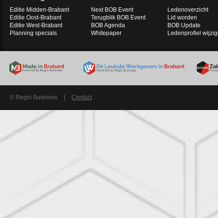
Editie Midden-Brabant
Next BOB Event
Ledenoverzicht
Editie Oost-Brabant
Terugblik BOB Event
Lid worden
Editie West-Brabant
BOB Agenda
BOB Update
Planning specials
Whitepaper
Ledenprofiel wijzi
© Regio Business
|
Contact