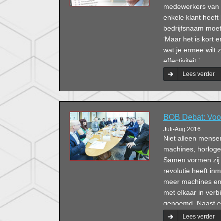
medewerkers van Ef
enkele klant heeft
bedrijfsnaam moet 
‘Maar het is kort
wat je ermee wilt 
effectiviteit.’
Lees verder
BOB Debat: Voo
Juli-Aug 2016
Niet alleen mensen
machines, horloge
Samen vormen zij d
revolutie heeft inm
meer machines en 
met elkaar in verbi
genoemd. Naast een
mogelijkheden voo
Lees verder