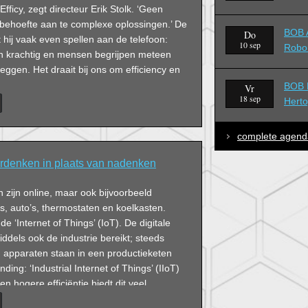
ficy, zegt directeur Erik Stolk. ‘Geen
 behoefte aan te complexe oplossingen.’ De
BOB A
Do
hij vaak even spellen aan de telefoon:
10 sep
Robo
 en krachtig en mensen begrijpen meteen
zeggen. Het draait bij ons om efficiency en
BOB B
Vr
18 sep
Hert
complete agend
rdenken in plaats van nadenken
 zijn online, maar ook bijvoorbeeld
s, auto’s, thermostaten en koelkasten.
e ‘Internet of Things’ (IoT). De digitale
iddels ook de industrie bereikt; steeds
apparaten staan in een productieketen
nding: ‘Industrial Internet of Things’ (IIoT)
 hogere efficiëntie biedt dit veel
r het ontstaan van nieuwe