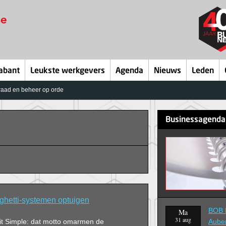
abant
Leukste werkgevers
Agenda
Nieuws
Leden
raad en beheer op orde
Businessagenda
aghetti-systemen optuigen
BOB B
Ma
31 aug
 it Simple: dat motto omarmen de
Aube