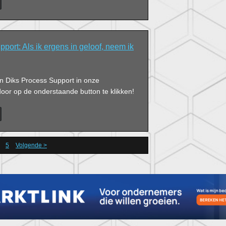
port: Als ik ergens in geloof, neem ik
an Diks Process Support in onze
or op de onderstaande button te klikken!
5
Volgende >