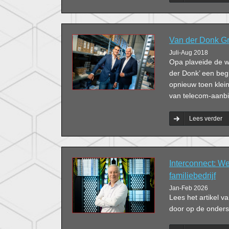
verdienmodellen in
Damen gaat met d
gesprek over de k
Van der Donk Gr
Juli-Aug 2018
Opa plaveide de w
der Donk’ een beg
opnieuw toen klein
van telecom-aanb
Lees verder
Interconnect: We
familiebedrijf
Jan-Feb 2026
Lees het artikel 
door op de onderst