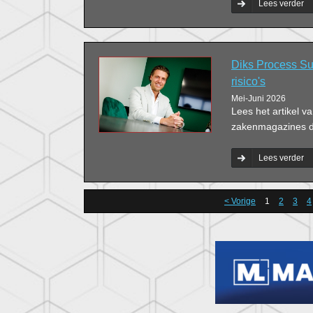
Lees verder
Diks Process Sup
risico's
Mei-Juni 2026
Lees het artikel v
zakenmagazines do
Lees verder
< Vorige
1
2
3
4