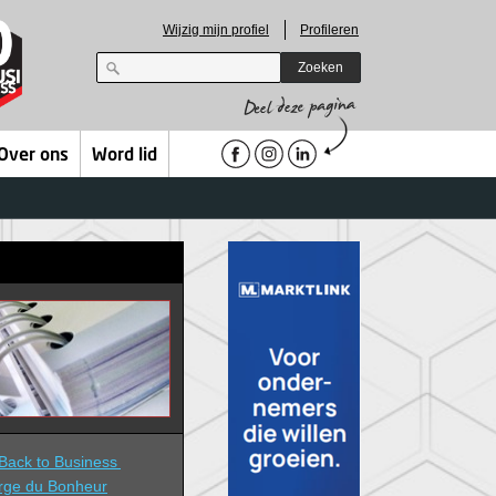
Wijzig mijn profiel
Profileren
Zoeken
Over ons
Word lid
ack to Business 
rge du Bonheur