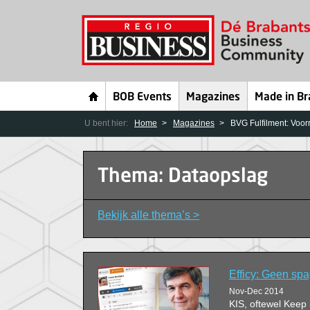
BOB Events
Magazines
Made in Br
U bent hier:
Home
Magazines
BVG Fulfilment: Voor
Thema: Dataopslag
Bekijk alle thema’s >
Efficy: Geen sp
Nov-Dec 2014
KIS, oftewel Keep