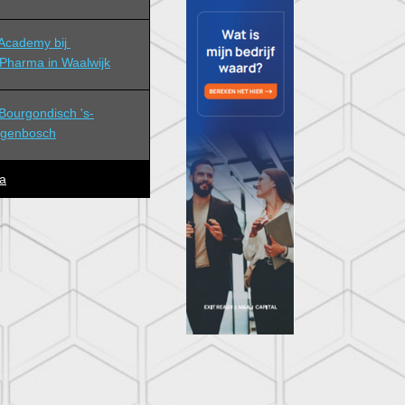
cademy bij 
Pharma in Waalwijk
ourgondisch 's-
ogenbosch
a