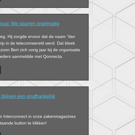
 de industriële sector. Gespreksleider Bert
e zeven deelnemers aan het BOB Debat in
ansen én bedreigingen van IIoT.
oup: We sparren regelmatig
eg. Hij zorgde ervoor dat de naam ‘Van
rip in de telecomwereld werd. Dat bleek
zoon Bert zich vorig jaar bij de organisatie
ieders aanmeldde met Qonnecta.
 blijven een onafhankelijk
van Interconnect in onze zakenmagazines
aande button te klikken!