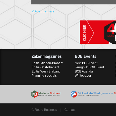
< Alle thema's
Zakenmagazines
BOB Events
Editie Midden-Brabant
Next BOB Event
Editie Oost-Brabant
Terugblik BOB Event
Editie West-Brabant
BOB Agenda
Planning specials
Whitepaper
© Regio Business
|
Contact