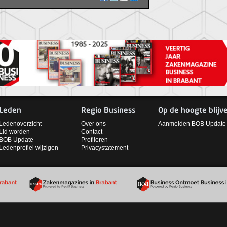
Leden
Regio Business
Op de hoogte blijv
Ledenoverzicht
Over ons
Aanmelden BOB Update
Lid worden
Contact
BOB Update
Profileren
Ledenprofiel wijzigen
Privacystatement