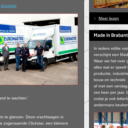
n
Brandstof
Meer lezen
Made in Brabant
In iedere editie v
verschijnt een Mad
Waar we het over
alles wat er speelt
productie, industrie
bouw en techniek. 
af met een versla
zes keer per jaar, b
and te wachten.’
zodat je ook letterli
andermans keuken
ts te glanzen. Deze vrachtwagen is
 de zogenaamde Clickstar, een kleinere