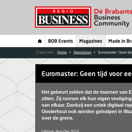
BOB Events
Magazines
Made in Br
U bent hier:
Home
Magazines
Euromaster: Geen ti
Euromaster: Geen tijd voor e
Het gebeurt zelden dat de mannen van E
zitten. Zij runnen elk hun eigen vestigin
van elkaar. Dankzij een uniek digitaal r
Oosterhout ook worden geholpen in Waal
over de grens.
Uitgave: Nov-Dec 2018