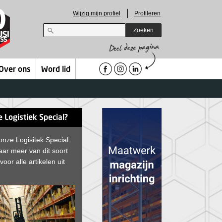
Wijzig mijn profiel
Profileren
Zoeken
Over ons
Word lid
e Logistiek Special?
 onze Logisitek Special.
ar meer van dit soort
voor alle artikelen uit