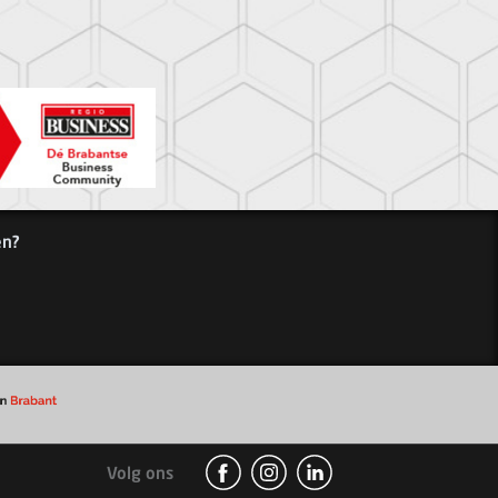
en?
Volg ons