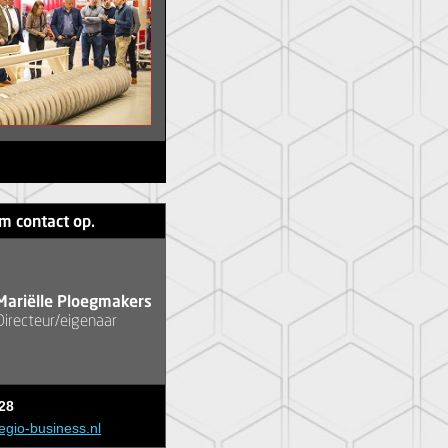
m contact op.
Mariëlle Ploegmakers
Directeur/eigenaar
28
egio-business.nl