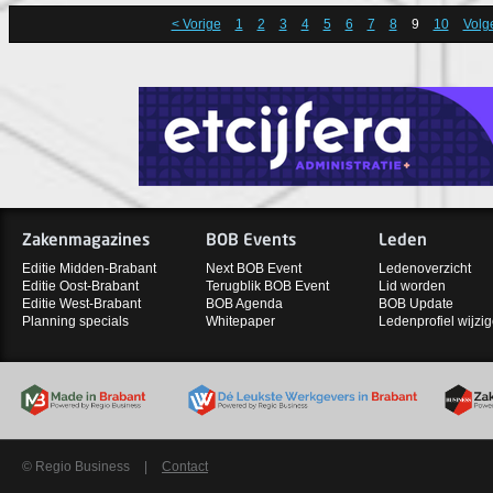
< Vorige
1
2
3
4
5
6
7
8
9
10
Volg
Zakenmagazines
BOB Events
Leden
Editie Midden-Brabant
Next BOB Event
Ledenoverzicht
Editie Oost-Brabant
Terugblik BOB Event
Lid worden
Editie West-Brabant
BOB Agenda
BOB Update
Planning specials
Whitepaper
Ledenprofiel wijzi
© Regio Business
|
Contact