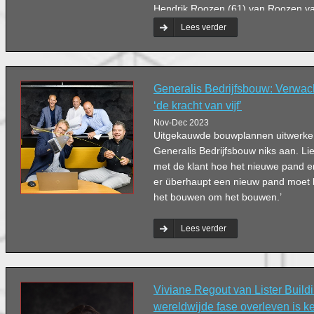
Hendrik Roozen (61) van Roozen va
‘Bovendien heb ik mijn partner beloof
Lees verder
voort te zetten.’
Generalis Bedrijfsbouw: Verwach
‘de kracht van vĳf’
Nov-Dec 2023
Uitgekauwde bouwplannen uitwerken,
Generalis Bedrijfsbouw niks aan. L
met de klant hoe het nieuwe pand er
er überhaupt een nieuw pand moet ko
het bouwen om het bouwen.’
Lees verder
Viviane Regout van Lister Buildi
wereldwijde fase overleven is k