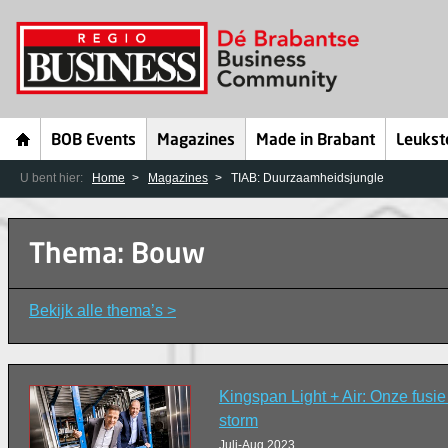
BOB Events
Magazines
Made in Brabant
Leukst
U bent hier:
Home
Magazines
TIAB: Duurzaamheidsjungle
Thema: Bouw
Bekijk alle thema’s >
Kingspan Light + Air: Onze fusi
storm
Juli-Aug 2023