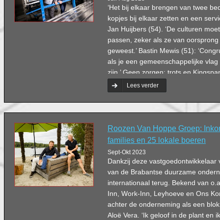
‘Het bij elkaar brengen van twee be
kopjes bij elkaar zetten en een serv
Jan Huijbers (54). ‘De culturen moet
passen, zeker als ze van oorsprong 
geweest.’ Bastin Mewis (51): ‘Cong
als je een gemeenschappelijke vlag 
zijn.’ Geen zorgen: trots en Kingspan
elkaar.
Lees verder
Roozen Van Hoppe Groep: Inko
families en 25 lokale boeren
Sept-Okt 2023
Dankzij deze vastgoedontwikkelaar 
van de Brabantse duurzame onderne
internationaal terug. Bekend van o.
Inn, Work-Inn, Leyhoeve en Ons Ko
achter de onderneming als een blok
Aloë Vera. ‘Ik geloof in de plant en ik