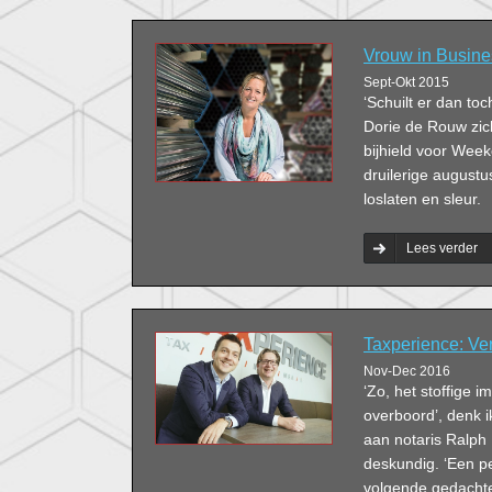
Vrouw in Busine
Sept-Okt 2015
‘Schuilt er dan to
Dorie de Rouw zich
bijhield voor Week
druilerige augustu
loslaten en sleur.
Lees verder
Taxperience: Ver
Nov-Dec 2016
‘Zo, het stoffige i
overboord’, denk 
aan notaris Ralph 
deskundig. ‘Een pe
volgende gedacht