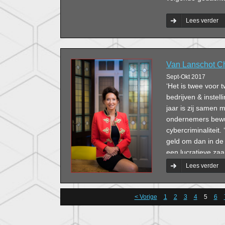
Lees verder
Van Lanschot Cha
Sept-Okt 2017
‘Het is twee voor t
bedrijven & instel
jaar is zij samen 
ondernemers bewus
cybercriminaliteit
geld om dan in de
een lucratieve za
vraag is dan ook n
Lees verder
de vraag is wannee
< Vorige
1
2
3
4
5
6