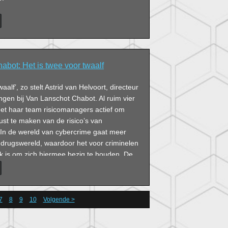
bot: Het is twee voor twaalf
waalf’, zo stelt Astrid van Helvoort, directeur
lingen bij Van Lanschot Chabot. Al ruim vier
met haar team risicomanagers actief om
t te maken van de risico’s van
. ‘In de wereld van cybercrime gaat meer
 drugswereld, waardoor het voor criminelen
ak is om zich hiermee bezig te houden. De
iet of je wordt aangevallen als ondernemer,
r.’
7
8
9
10
Volgende >