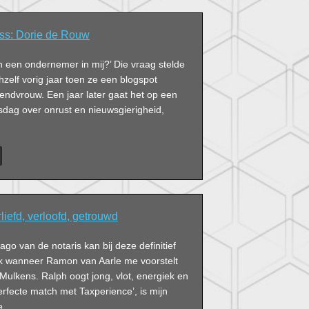
ss: Dorie de Rouw
ch een ondernemer in mij?’ Die vraag stelde
zelf vorig jaar toen ze een blogspot
endvrouw. Een jaar later gaat het op een
sdag over onrust en nieuwsgierigheid,
liefd, verloofd, getrouwd
mago van de notaris kan bij deze definitief
ik wanneer Ramon van Aarle me voorstelt
Mulkens. Ralph oogt jong, vlot, energiek en
rfecte match met Taxperience’, is mijn
e.