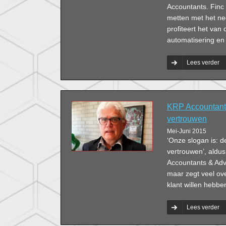
Accountants. Finc
metten met het ne
profiteert het van
automatisering en d
Lees verder
KRP Accountants
vertrouwen
Mei-Juni 2015
‘Onze slogan is: d
vertrouwen’, aldus
Accountants & Advi
maar zegt veel ove
klant willen hebben
Lees verder