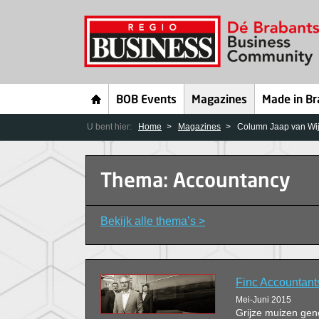
BOB Events
Magazines
Made in Br
U bent hier:
Home
Magazines
Column Jaap van Wij
Thema: Accountancy
Bekijk alle thema’s >
Finc Accountants
Mei-Juni 2015
Grijze muizen gen