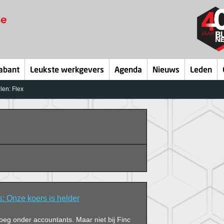
abant
Leukste werkgevers
Agenda
Nieuws
Leden
len: Flex
: Onze koers is helder
oeg onder accountants. Maar niet bij Finc