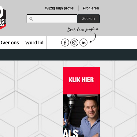
Wijzig mijn profiel
Profileren
Zoeken
Over ons
Word lid