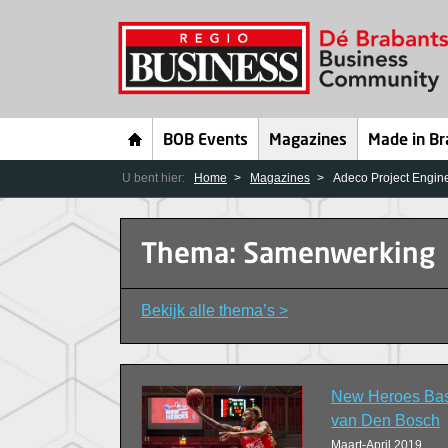
BOB Events
Magazines
Made in Br
U bent hier:
Home
Magazines
Adeco Project Engine
Thema: Samenwerking
Bekijk alle thema’s >
New Heroes Bas
van Den Bosch
Maart-April 2019