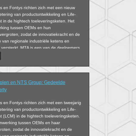
es en Fontys richten zich met een nieuw
etering van productontwikkeling en Life-
in de hightech toeleveringsketen. Het
rking tussen OEMs en hun
vergroten, zodat de innovatiekracht en de
e van regionale industriële ketens en
versterkt. MTA is een van de deelnemers
olen en NTS Group: Gedeelde
erty
es en Fontys richten zich met een tweejarig
etering van productontwikkeling en Life-
(LCM) in de hightech toeleveringsketen.
enwerking tussen OEMs en haar
roten, zodat de innovatiekracht en de
e van regionale industriële ketens en