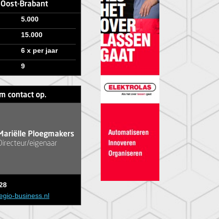
e Oost-Brabant
5.000
15.000
6 x per jaar
9
m contact op.
Mariëlle Ploegmakers
Directeur/eigenaar
28
egio-business.nl