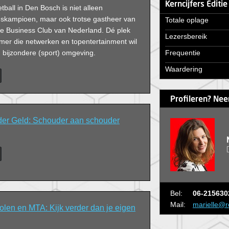
Kerncijfers Editi
all in Den Bosch is niet alleen
dskampioen, maar ook trotse gastheer van
Totale oplage
de Business Club van Nederland. Dé plek
Lezersbereik
mer die netwerken en topentertainment wil
 bijzondere (sport) omgeving.
Frequentie
Waardering
Profileren? Nee
 der Geld: Schouder aan schouder
Bel:
06-215630
Mail:
marielle@r
len en MTA: Kijk verder dan je eigen