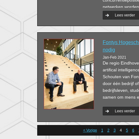
netwerken worden 
de deelnemers aan
Lees verder
Fontys Hogescho
nodig
Jan-Feb 2021
De regio Eindhoven
artifical intellige
Schouten van Font
door één bedrijf of
bedrijfsleven, stu
samen om mens en 
Lees verder
< Vorige
1
2
3
4
5
6