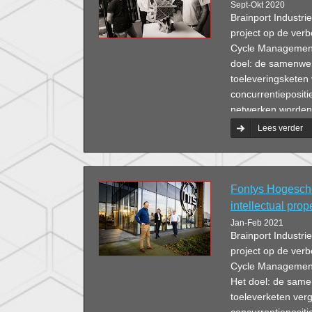
Sept-Okt 2020
Brainport Industri
project op de verb
Cycle Management 
doel: de samenwe
toeleveringsketen 
concurrentiepositi
netwerken worden 
aan het project.
Lees verder
Fontys Hogesch
intellectual prop
Jan-Feb 2021
Brainport Industri
project op de verb
Cycle Management 
Het doel: de sam
toeleverketen verg
concurrentiepositi