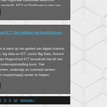
versterkt. NTS uit Eindhoven is een van
 het project.
ol ICT: We hebben het bedrijfsleven
 is sterk op het gebied van digital science,
nce, big data en ICT. Lector Big Data, Gerard
ys Hogeschool ICT benadrukt dat dit niet
 onderwijsinstelling komt. ‘Het
denten, onderwijs en overheid werken
maatschappij verder te helpen.’
7
8
9
10
Volgende >