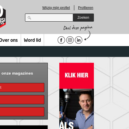
Wijzig mijn profiel
Profileren
Zoeken
Over ons
Word lid
n onze magazines
t