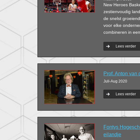
New Heroes Basketb
zestienvoudig lan
de snelst groeien
voor elke onderne
combineren in een
Lees verder
Prof. Anton van
Juli-Aug 2020
Lees verder
Fontys Hogescho
eilandje