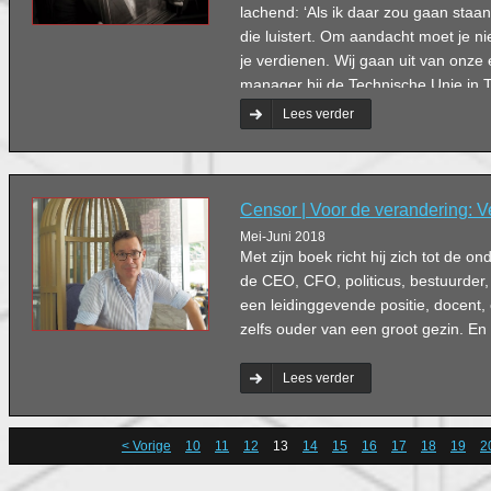
lachend: ‘Als ik daar zou gaan staa
die luistert. Om aandacht moet je n
je verdienen. Wij gaan uit van onze e
manager bij de Technische Unie in T
van verduurzaming. En handelt daar
Lees verder
Censor | Voor de verandering: V
Mei-Juni 2018
Met zijn boek richt hij zich tot de 
de CEO, CFO, politicus, bestuurder,
een leidinggevende positie, docent, 
zelfs ouder van een groot gezin. En
Lees verder
< Vorige
10
11
12
13
14
15
16
17
18
19
2