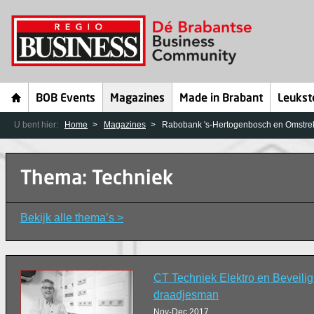
BOB Events
Magazines
Made in Brabant
Leukst
U bent hier:
Home
Magazines
Rabobank 's-Hertogenbosch en Omstre
Thema: Techniek
Bekijk alle thema’s >
CT Techniek Elektro en Beveilig
draadjesman
Nov-Dec 2017