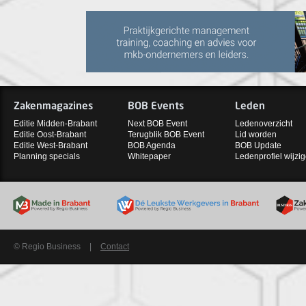
Zakenmagazines
BOB Events
Leden
Editie Midden-Brabant
Next BOB Event
Ledenoverzicht
Editie Oost-Brabant
Terugblik BOB Event
Lid worden
Editie West-Brabant
BOB Agenda
BOB Update
Planning specials
Whitepaper
Ledenprofiel wijzi
© Regio Business
|
Contact