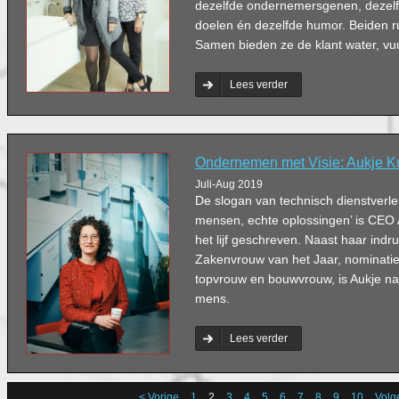
dezelfde ondernemersgenen, dezelf
doelen én dezelfde humor. Beiden ru
Samen bieden ze de klant water, vu
Lees verder
Ondernemen met Visie: Aukje K
Juli-Aug 2019
De slogan van technisch dienstverle
mensen, echte oplossingen’ is CEO 
het lijf geschreven. Naast haar indru
Zakenvrouw van het Jaar, nominatie
topvrouw en bouwvrouw, is Aukje na
mens.
Lees verder
< Vorige
1
2
3
4
5
6
7
8
9
10
Volg