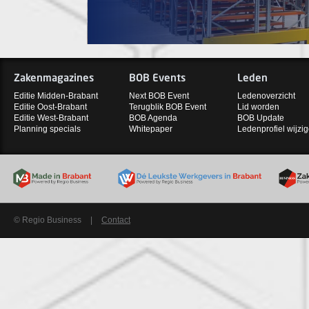
Zakenmagazines
BOB Events
Leden
Editie Midden-Brabant
Next BOB Event
Ledenoverzicht
Editie Oost-Brabant
Terugblik BOB Event
Lid worden
Editie West-Brabant
BOB Agenda
BOB Update
Planning specials
Whitepaper
Ledenprofiel wijzi
© Regio Business
|
Contact