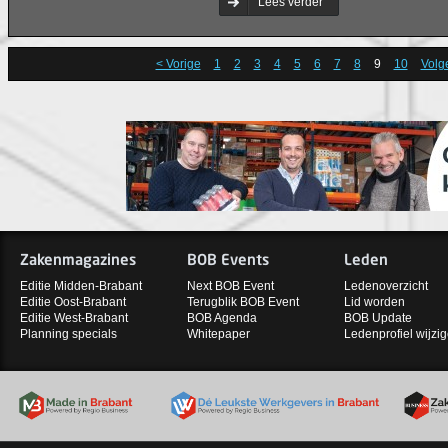
Lees verder
< Vorige
1
2
3
4
5
6
7
8
9
10
Volg
Zakenmagazines
BOB Events
Leden
Editie Midden-Brabant
Next BOB Event
Ledenoverzicht
Editie Oost-Brabant
Terugblik BOB Event
Lid worden
Editie West-Brabant
BOB Agenda
BOB Update
Planning specials
Whitepaper
Ledenprofiel wijzi