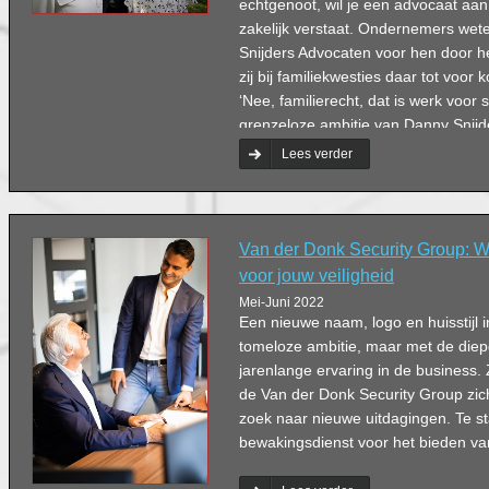
echtgenoot, wil je een advocaat aan 
zakelijk verstaat. Ondernemers wete
Snijders Advocaten voor hen door h
zij bij familiekwesties daar tot voor k
‘Nee, familierecht, dat is werk voor 
grenzeloze ambitie van Danny Snijd
altijd de beste te zijn, zaten zijn s
Lees verder
familierecht te beginnen in de weg. 
Van der Donk Security Group: Wi
voor jouw veiligheid
Mei-Juni 2022
Een nieuwe naam, logo en huisstijl 
tomeloze ambitie, maar met de diep
jarenlange ervaring in de business. Ze
de Van der Donk Security Group zic
zoek naar nieuwe uitdagingen. Te s
bewakingsdienst voor het bieden va