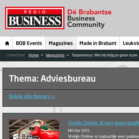
BOB Events
Magazines
Made in Brabant
Leukst
U bent hier:
Home
Magazines
Taxperience: Met mij krijg je geen ruzie
Thema: Adviesbureau
Bekijk alle thema’s >
Vrolijk Online: Ik ben geen giraff
Mrt-Apr 2021
Vrolijk Online is natuurlijk een pak