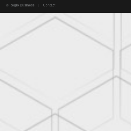
© Regio Business
|
Contact