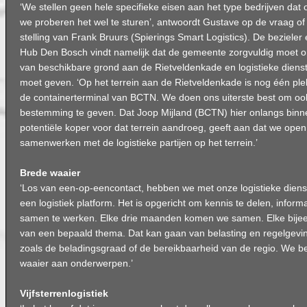
‘We stellen geen hele specifieke eisen aan het type bedrijven dat
we proberen het wel te sturen’, antwoordt Gustave op de vraag of h
stelling van Frank Bruurs (Spierings Smart Logistics). De bezieler
Hub Den Bosch vindt namelijk dat de gemeente zorgvuldig moet
van beschikbare grond aan de Rietveldenkade en logistieke diens
moet geven. ‘Op het terrein aan de Rietveldenkade is nog één plek 
de containerterminal van BCTN. We doen ons uiterste best om ook 
bestemming te geven. Dat Joop Mijland (BCTN) hier onlangs binn
potentiële koper voor dat terrein aandroeg, geeft aan dat we open
samenwerken met de logistieke partijen op het terrein.’
Brede waaier
‘Los van een-op-eencontact, hebben we met onze logistieke diens
een logistiek platform. Het is opgericht om kennis te delen, informa
samen te werken. Elke drie maanden komen we samen. Elke bijeen
van een bepaald thema. Dat kan gaan van belasting en regelgevin
zoals de beladingsgraad of de bereikbaarheid van de regio. We be
waaier aan onderwerpen.’
Vijfsterrenlogistiek