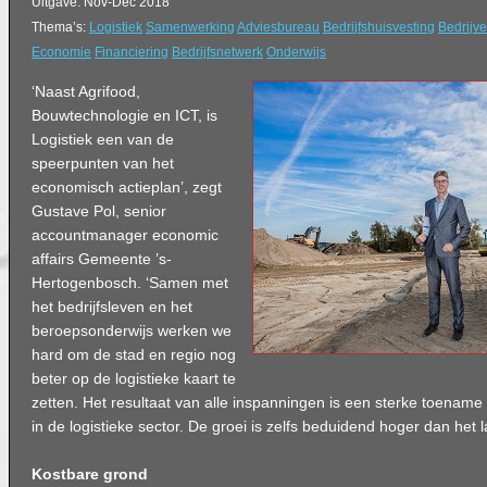
Uitgave: Nov-Dec 2018
Thema’s:
Logistiek
Samenwerking
Adviesbureau
Bedrijfshuisvesting
Bedrijv
Economie
Financiering
Bedrijfsnetwerk
Onderwijs
‘Naast Agrifood,
Bouwtechnologie en ICT, is
Logistiek een van de
speerpunten van het
economisch actieplan’, zegt
Gustave Pol, senior
accountmanager economic
affairs Gemeente ’s-
Hertogenbosch. ‘Samen met
het bedrijfsleven en het
beroepsonderwijs werken we
hard om de stad en regio nog
beter op de logistieke kaart te
zetten. Het resultaat van alle inspanningen is een sterke toenam
in de logistieke sector. De groei is zelfs beduidend hoger dan het 
Kostbare grond