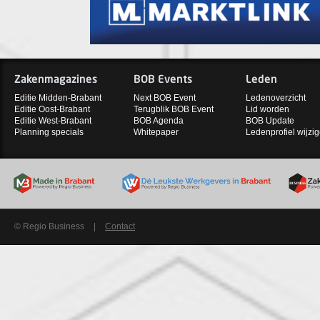
Zakenmagazines
BOB Events
Leden
Editie Midden-Brabant
Next BOB Event
Ledenoverzicht
Editie Oost-Brabant
Terugblik BOB Event
Lid worden
Editie West-Brabant
BOB Agenda
BOB Update
Planning specials
Whitepaper
Ledenprofiel wijzi
© Regio Business
|
Contact