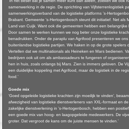
‘In het besef dat je samen meer kunt dan alleen, zoeken we ook n
samenwerking in de regio. De oprichting van Vijfsterrenlogistiek pa
samenwerkingsverband van de logistieke platforms ’s-Hertogenb
Brabant. Gemeente ’s-Hertogenbosch steunt dit initiatief. Net als 
Land van Cuijk. Want ook die gemeenten hebben een belangrijke log
Door samen te werken kunnen we nog beter onze logistieke krach
benadrukken. Onder de paraplu van Agrifood presenteren we ons
buitenlandse logistieke partijen. We haken in op de grote spelers di
Vertellen dat we multinationals als Heineken en Mars bedienen. V
bedrijven ook uit om als ambassadeurs te fungeren of organiseren
hen in huis, zoals onlangs bij Mars. Zien is immers geloven. De Vijf
een duidelijke koppeling met Agrifood, maar de logistiek in de regi
food.’
Goede mix
‘Goed opgeleide logistieke krachten zijn moeilijk te vinden’, beaa
afwezigheid van logistieke dienstverleners van XXL-formaat en d
zakelijke dienstverlening in ’s-Hertogenbosch, hebben een positief 
een goede mix van hoog- en laagopgeleide medewerkers. De vijve
groter. Dat vergroot de kans om de juiste mensen te vinden.’