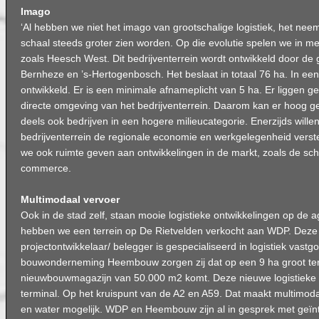
Imago
‘Al hebben we niet het imago van grootschalige logistiek, het nee
schaal steeds groter zien worden. Op die evolutie spelen we in m
zoals Heesch West. Dit bedrijventerrein wordt ontwikkeld door d
Bernheze en ’s-Hertogenbosch. Het beslaat in totaal 76 ha. In een
ontwikkeld. Er is een minimale afnameplicht van 5 ha. Er liggen g
directe omgeving van het bedrijventerrein. Daarom kan er hoog 
deels ook bedrijven in een hogere milieucategorie. Enerzijds wille
bedrijventerrein de regionale economie en werkgelegenheid verste
we ook ruimte geven aan ontwikkelingen in de markt, zoals de sch
commerce.
Multimodaal vervoer
Ook in de stad zelf, staan mooie logistieke ontwikkelingen op de 
hebben we een terrein op De Rietvelden verkocht aan WDP. Deze
projectontwikkelaar/ belegger is gespecialiseerd in logistiek vas
bouwonderneming Heembouw zorgen zij dat op een 9 ha groot ter
nieuwbouwmagazijn van 50.000 m2 komt. Deze nieuwe logistieke h
terminal. Op het kruispunt van de A2 en A59. Dat maakt multimoda
en water mogelijk. WDP en Heembouw zijn al in gesprek met geïn