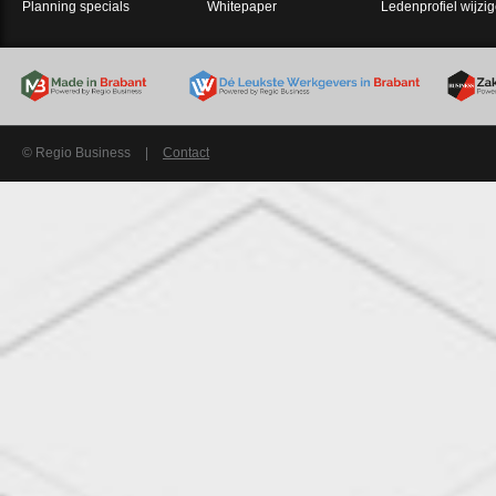
Planning specials
Whitepaper
Ledenprofiel wijzi
© Regio Business
|
Contact