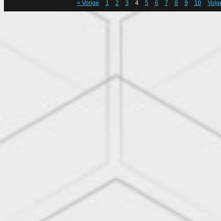
< Vorige
1
2
3
4
5
6
7
8
9
10
Volg