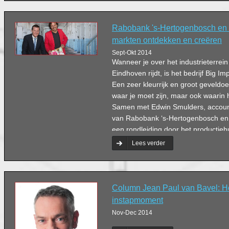
Rabobank 's-Hertogenbosch en
markten ontdekken en creëren
Sept-Okt 2014
Wanneer je over het industrieterrei
Eindhoven rijdt, is het bedrijf Big Im
Een zeer kleurrijk en groot geveldoe
waar je moet zijn, maar ook waarin he
Samen met Edwin Smulders, accoun
van Rabobank ‘s-Hertogenbosch en 
een rondleiding door het productieh
formaat printwerk levert voor de pro
Lees verder
begrip eyecatcher geven we graag 
aldus directeur Marc Schoenmakers
Column Jean Paul van Bavel: He
instapmoment
Nov-Dec 2014