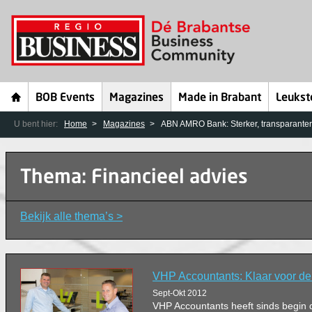
BOB Events
Magazines
Made in Brabant
Leukst
U bent hier:
Home
Magazines
ABN AMRO Bank: Sterker, transparanter 
Thema: Financieel advies
Bekijk alle thema’s >
VHP Accountants: Klaar voor de
Sept-Okt 2012
VHP Accountants heeft sinds begin dit