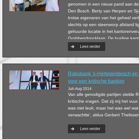
genomen in een nieuw pand aan de
Den Bosch. Berty van Herpen en Sj
trotse eigenaren van het geheel ve
slechts op een steenworp afstand li
gehuurde locatie in het kantorenv
Grobbendoncklaan. De huidige kant
eigentijdse, frisse en transparante ui
Lees verder
voor groei en een professioneel ontv
klaar voor de toekomst.”
Rabobank 's-Hertogenbosch en
voor een kritische bankier
Juli-Aug 2014
Van alle genodigde partijen stelde
kritische vragen. Dat zij mij het vu
was niet leuk; maar het was wel wat
verwachtte’, aldus Gerbert Theliss
Lees verder