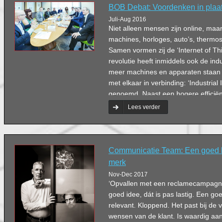
BOB Debat: Voordenken in plaa
Juli-Aug 2016
Niet alleen mensen zijn online, maa
machines, horloges, auto’s, thermos
Samen vormen zij de ‘Internet of Thin
revolutie heeft inmiddels ook de indu
meer machines en apparaten staan 
met elkaar in verbinding: ‘Industrial 
genoemd. Naast een hogere efficiënti
mogelijkheden voor het ontstaan v
Lees verder
verdienmodellen in de industriële se
Damen gaat met de zeven deelneme
gesprek over de kansen én bedreigi
Communicatie Team: Een goed b
merk
Nov-Dec 2017
‘Opvallen met een reclamecampagne 
goed idee, dát is pas lastig. Een goe
relevant. Kloppend. Het past bij de 
wensen van de klant. Is waardig aan