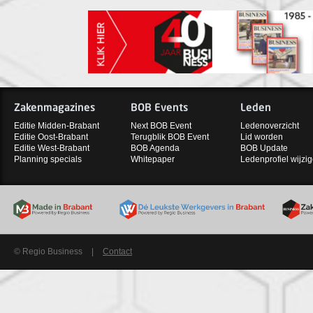
Zakenmagazines
BOB Events
Leden
Editie Midden-Brabant
Next BOB Event
Ledenoverzicht
Editie Oost-Brabant
Terugblik BOB Event
Lid worden
Editie West-Brabant
BOB Agenda
BOB Update
Planning specials
Whitepaper
Ledenprofiel wijzi
© Regio Business
|
Contact