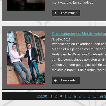
merkwaardig. En schaalbaar.’
Lees verder
Dotcombusiness: Met de vuist op
Nov-Dec 2017
Vriendschap en zakendoen, een comb
Maar niet als je open communiceert
Rudy van de Water van Quadrant4 
van Dotcombusiness genieten al vijft
samen van een goed glas wijn én sp
maximale haalt uit de allernieuwste 
Lees verder
< Vorige
1
2
3
4
5
6
7
8
9
10
Volg