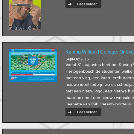
Lees verder
Koning Willem I College: Onbe
Sept-Okt 2015
Vanaf 31 augustus heet het Koning Wi
Hertogenbosch de studenten welkom
met een vlag, een kaart, ereburgers
nieuwe identiteit zijn we dit schoolj
met een nieuw logo, een nieuwe huiss
maar ook met een nieuwe website en
Jeanette van Dijk, verantwoordelij
bij Koning Willem I College.
Lees verder