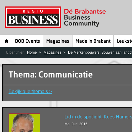
BOB Events
Magazines
Made in Brabant
Leukst
U bent hier:
Home
Magazines
De Merkenbouwers: Bouwen aan langdur
Thema: Communicatie
Bekijk alle thema’s >
Lid in de spotlight: Kees Hamer
Mei-Juni 2015