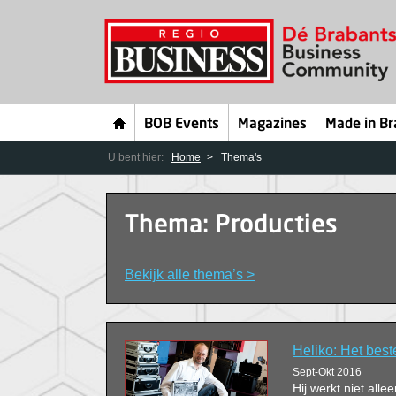
BOB Events
Magazines
Made in Br
U bent hier:
Home
Thema's
Thema: Producties
Bekijk alle thema’s >
Heliko: Het beste
Sept-Okt 2016
Hij werkt niet alle