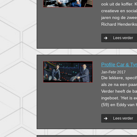
ook uit de koffer.
creatieve en social
jaren nog de zwee
Richard Henderiks 
Lees verder
Profile Car & T
Jan-Febr 2017
Die lekkere, speci
als ze na een paa
Verder heeft de b
ingeboet. ‘Het is e
(59) en Eddy van 
Lees verder