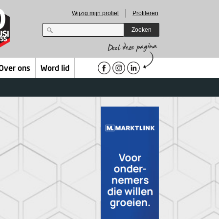
Wijzig mijn profiel
Profileren
Zoeken
Over ons
Word lid