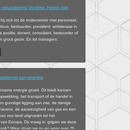
 verandering: Verdeel. Heers niet
t hij zich tot de ondernemer met personeel,
icus, bestuurder, president, ambtenaar in
 positie, docent, consultant, bestuurder of
n groot gezin. En tot managers.
toekomst van energie
rzame energie groeit. Dit biedt kansen
opwekking, het transport of de handel in
en gunstige ligging aan zee, de stevige
ehavens, de aanwezigheid van gas en een
kan ons land uitgroeien tot hét
van Europa. De vraag is: grijpen we deze
jk ook? Waar staan we nu en waar over 25