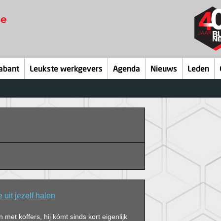
abant
Leukste werkgevers
Agenda
Nieuws
Leden
 uit jezelf halen
en met koffers, hij kómt sinds kort eigenlijk