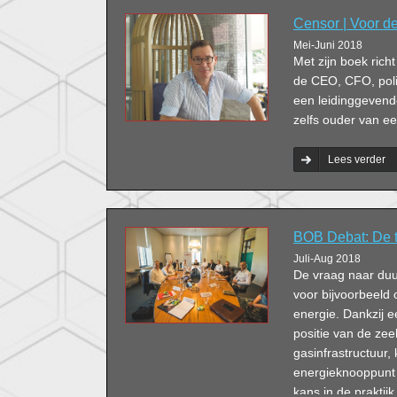
Censor | Voor de
Mei-Juni 2018
Met zijn boek rich
de CEO, CFO, polit
een leidinggevende
zelfs ouder van ee
Lees verder
BOB Debat: De 
Juli-Aug 2018
De vraag naar duu
voor bijvoorbeeld 
energie. Dankzij e
positie van de ze
gasinfrastructuur, 
energieknooppunt 
kans in de prakti