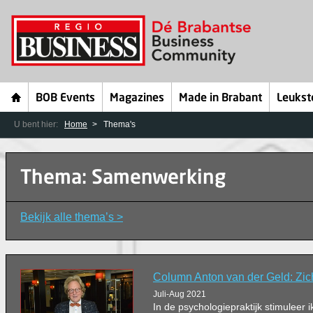
BOB Events
Magazines
Made in Brabant
Leukst
U bent hier:
Home
Thema's
Thema: Samenwerking
Bekijk alle thema’s >
Column Anton van der Geld: Zi
Juli-Aug 2021
In de psychologiepraktijk stimuleer ik