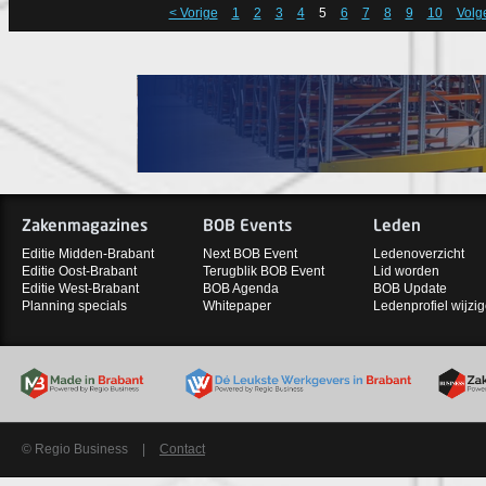
< Vorige
1
2
3
4
5
6
7
8
9
10
Volg
Zakenmagazines
BOB Events
Leden
Editie Midden-Brabant
Next BOB Event
Ledenoverzicht
Editie Oost-Brabant
Terugblik BOB Event
Lid worden
Editie West-Brabant
BOB Agenda
BOB Update
Planning specials
Whitepaper
Ledenprofiel wijzi
© Regio Business
|
Contact