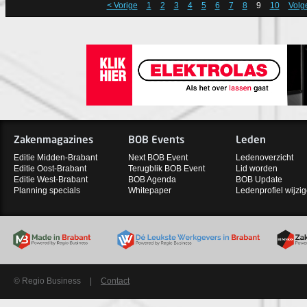
< Vorige
1
2
3
4
5
6
7
8
9
10
Volg
Zakenmagazines
BOB Events
Leden
Editie Midden-Brabant
Next BOB Event
Ledenoverzicht
Editie Oost-Brabant
Terugblik BOB Event
Lid worden
Editie West-Brabant
BOB Agenda
BOB Update
Planning specials
Whitepaper
Ledenprofiel wijzi
© Regio Business
|
Contact