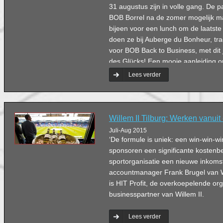
31 augustus zijn in volle gang. De p
BOB Borrel na de zomer mogelijk m
bijeen voor een lunch om de laatste
doen ze bij Auberge du Bonheur, tra
voor BOB Back to Business, met dit 
des Glücks! Een mooie aanleiding 
naar de rol van geluk in hun onder
Lees verder
Willem II Tilburg: Werken vanui
Juli-Aug 2015
‘De formule is uniek: een win-win-w
sponsoren een significante kostenbe
sportorganisatie een nieuwe inkomst
accountmanager Frank Brugel van Wi
is HIT Profit, de overkoepelende org
businesspartner van Willem II.
Lees verder