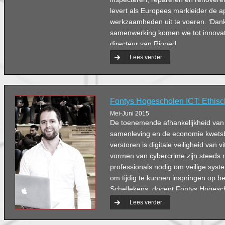
levert als Europees markleider de 
werkzaamheden uit te voeren. ‘Dan
samenwerking komen we tot innovatie
directeur van Rioned.
Lees verder
Fontys Hogescholen ICT: Ethis
Mei-Juni 2015
De toenemende afhankelijkheid van
samenleving en de economie kwetsb
verstoren is digitale veiligheid van v
vormen van cybercrime zijn steeds 
professionals nodig om veilige syst
om tijdig te kunnen inspringen op be
Schellekens, docent Fontys Hogesch
Afgelopen schooljaar startte de sc
Lees verder
afstudeerrichting ICT & Cyber Securi