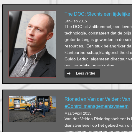
The DOC: Slechts een tijdelijke
Jan-Feb 2015
The DOC uit Zaltbommel, een leve
technologie, constateert dat de prij
groter belang is geworden in de sele
resources. ‘Een stuk belangrijker 
klantpartnerschap,klantgerichtheid e
Guido Leduc, algemeen directeur va
een zorgelijke ontwikkeling.’
Lees verder
Rioned en Van der Velden: Van 
eControl managementsysteem
Maart-April 2015
Van der Velden Rioleringsbeheer is
dienstverlener op het gebied van on
inspecteren, repareren en renoveren