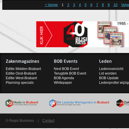
< Vorige
1
2
3
4
5
6
7
8
9
10
Volg
Zakenmagazines
BOB Events
Leden
Editie Midden-Brabant
Next BOB Event
Ledenoverzicht
Editie Oost-Brabant
Terugblik BOB Event
Lid worden
Editie West-Brabant
BOB Agenda
BOB Update
Planning specials
Whitepaper
Ledenprofiel wijzi
© Regio Business
|
Contact