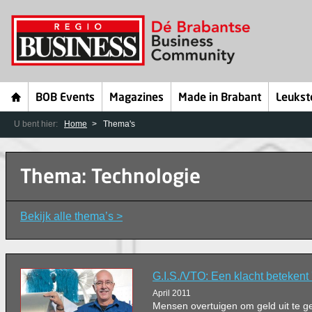
BOB Events
Magazines
Made in Brabant
Leukst
U bent hier:
Home
Thema's
Thema: Technologie
Bekijk alle thema’s >
G.I.S./VTO: Een klacht betekent '
April 2011
Mensen overtuigen om geld uit te gev