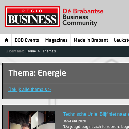
BOB Events
Magazines
Made in Brabant
Leukst
U bent hier:
Home
Thema's
Thema: Energie
Bekijk alle thema’s >
Technische Unie: Blijf niet naar
Jan-Febr 2020
‘De jeugd begint zich te roeren. Lo