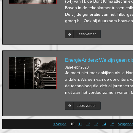
(54) van H. de Bont Klimaattechniek. 
Boven in de tekenkamer tussen colleg
De vijfde generatie van het Tilburgse 
graag bij. Ook bij duurzaam bouwen
Lees verder
EnergieAnders: We zijn geen di
Jan-Febr 2020
Je moet niet raar opkijken als je Ha
afdalen. Als één van de oprichters v
de technoloog die zich al jaren verb
niet aan het verduurzamen waren. Maa
Lees verder
< Vorige
10
11
12
13
14
15
Volgende