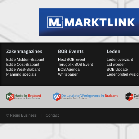
Zakenmagazines
BOB Events
Leden
Editie Midden-Brabant
Next BOB Event
Ledenoverzicht
Editie Oost-Brabant
Terugblik BOB Event
Lid worden
Editie West-Brabant
BOB Agenda
BOB Update
Planning specials
Whitepaper
Ledenprofiel wijzi
© Regio Business
|
Contact