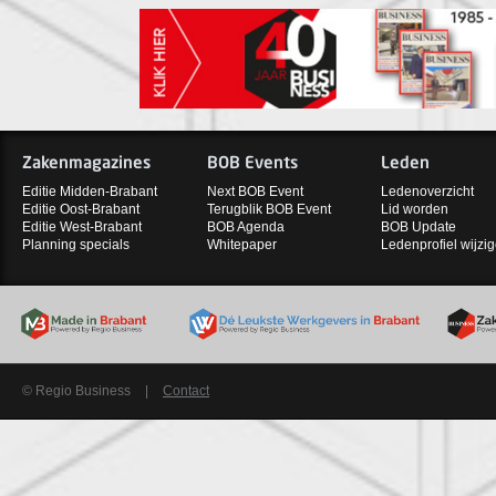
Zakenmagazines
BOB Events
Leden
Editie Midden-Brabant
Next BOB Event
Ledenoverzicht
Editie Oost-Brabant
Terugblik BOB Event
Lid worden
Editie West-Brabant
BOB Agenda
BOB Update
Planning specials
Whitepaper
Ledenprofiel wijzi
© Regio Business
|
Contact