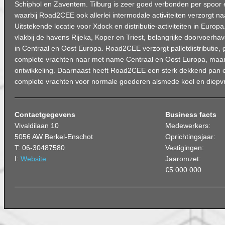
Schiphol en Zaventem. Tilburg is zeer goed verbonden per spoor 
waarbij Road2CEE ook allerlei intermodale activiteiten verzorgt na
Uitstekende locatie voor Xdock en distributie-activiteiten in Europ
vlakbij de havens Rijeka, Koper en Triest, belangrijke doorvoerha
in Centraal en Oost Europa. Road2CEE verzorgt palletdistributie, g
complete vrachten naar met name Centraal en Oost Europa, maar o
ontwikkeling. Daarnaast heeft Road2CEE een sterk dekkend pan 
complete vrachten voor normale goederen alsmede koel en diepvr
Contactgegevens
Business facts
Vivaldilaan 10
Medewerkers:
5056 AW Berkel-Enschot
Oprichtingsjaar:
T: 06-30487580
Vestigingen:
I:
Website
Jaaromzet:
€5.000.000