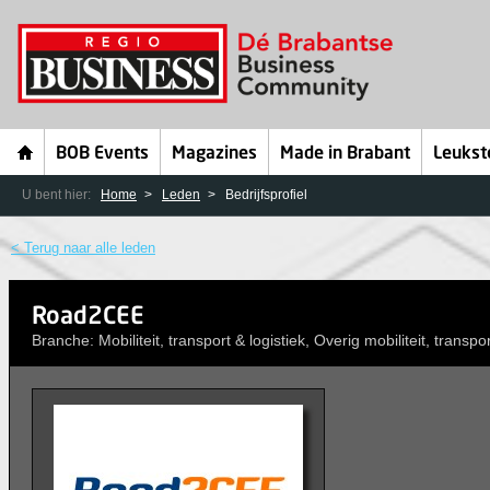
BOB Events
Magazines
Made in Brabant
Leukst
U bent hier:
Home
Leden
Bedrijfsprofiel
< Terug naar alle leden
Road2CEE
Branche: Mobiliteit, transport & logistiek, Overig mobiliteit, transpor