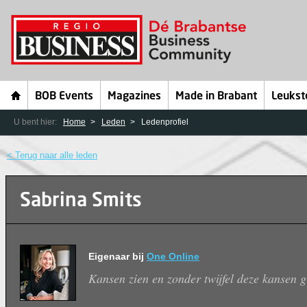
BOB Events
Magazines
Made in Brabant
Leukst
U bent hier:
Home
Leden
Ledenprofiel
< Terug naar alle leden
Sabrina Smits
Eigenaar bij
One Online
Kansen zien en zonder twijfel deze kansen g