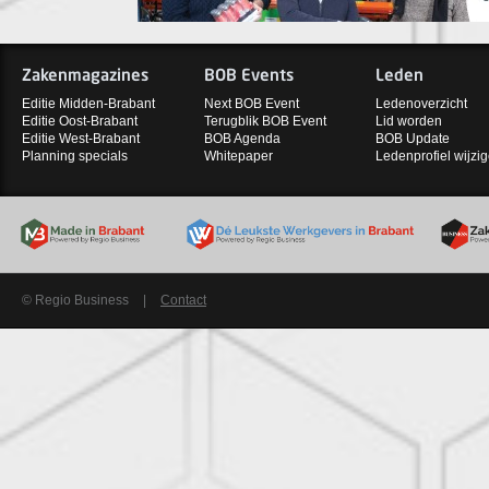
Zakenmagazines
BOB Events
Leden
Editie Midden-Brabant
Next BOB Event
Ledenoverzicht
Editie Oost-Brabant
Terugblik BOB Event
Lid worden
Editie West-Brabant
BOB Agenda
BOB Update
Planning specials
Whitepaper
Ledenprofiel wijzi
© Regio Business
|
Contact