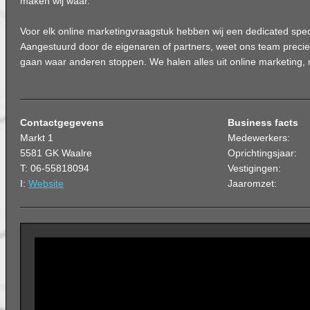
maken wij waar.
Voor elk online marketingvraagstuk hebben wij een dedicated specia
Aangestuurd door de eigenaren of partners, weet ons team precie
gaan waar anderen stoppen. We halen alles uit online marketing, 
Contactgegevens
Business facts
Markt 1
Medewerkers:
5581 GK Waalre
Oprichtingsjaar:
T: 06-55818094
Vestigingen:
I:
Website
Jaaromzet: