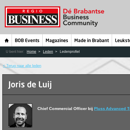
BOB Events
Magazines
Made in Brabant
Leukst
U bent hier:
Home
Leden
Ledenprofiel
< Terug naar alle leden
Joris de Luij
Chief Commercial Officer bij
Pluss Advanced T