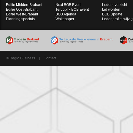
Editie Midden-Brabant
Next BOB Event
Ledenoverzicht
Editie Oost-Brabant
Terugblik BOB Event
Lid worden
Editie West-Brabant
BOB Agenda
BOB Update
Planning specials
Whitepaper
Ledenprofiel wijzi
© Regio Business
|
Contact