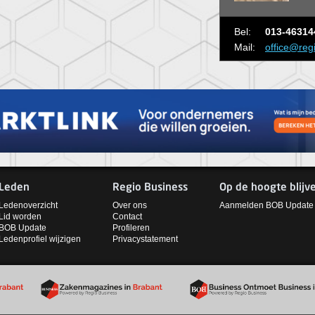
Bel:
013-46314
Mail:
office@reg
Leden
Regio Business
Op de hoogte blijv
Ledenoverzicht
Over ons
Aanmelden BOB Update
Lid worden
Contact
BOB Update
Profileren
Ledenprofiel wijzigen
Privacystatement