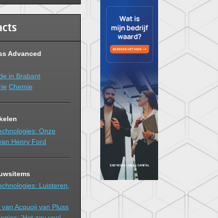
acts
uss Advanced
e in Brabant
rie
Chemie
ikelen
echnologies: Onze
e van Henry Ford
euwsitems
chnologies: Luisteren,
 van Acquoij van Pluss
gies: 'Het zou veel