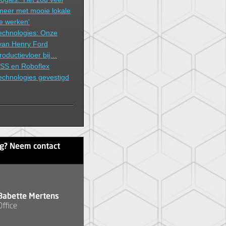
 meer met mooie lokale
e werken'
echnologies: Onze
e van Henry Ford
roductievloer bij…
SS en Roboflex
echnologies gevestigd
ag? Neem contact
Babette Mertens
Office