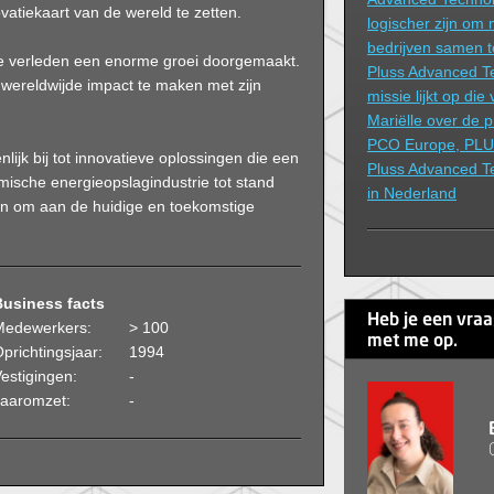
vatiekaart van de wereld te zetten.
logischer zijn om
bedrijven samen t
ente verleden een enorme groei doorgemaakt.
Pluss Advanced T
 ​​wereldwijde impact te maken met zijn
missie lijkt op di
Mariëlle over de p
PCO Europe, PLU
nlijk bij tot innovatieve oplossingen die een
Pluss Advanced T
mische energieopslagindustrie tot stand
in Nederland
n om aan de huidige en toekomstige
Business facts
Heb je een vra
Medewerkers:
> 100
met me op.
prichtingsjaar:
1994
estigingen:
-
Jaaromzet:
-