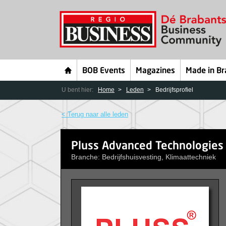
BOB Events
Magazines
Made in Br
U bent hier:
Home
Leden
Bedrijfsprofiel
< Terug naar alle leden
Pluss Advanced Technologies
Branche: Bedrijfshuisvesting, Klimaattechniek