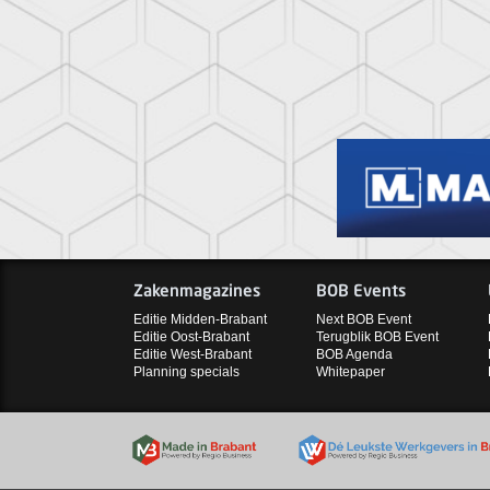
Zakenmagazines
BOB Events
Editie Midden-Brabant
Next BOB Event
Editie Oost-Brabant
Terugblik BOB Event
Editie West-Brabant
BOB Agenda
Planning specials
Whitepaper