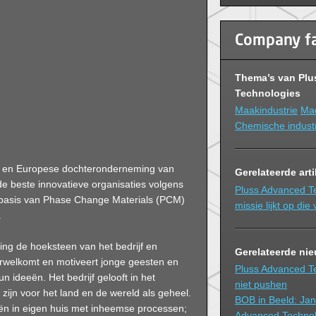
Company f
Thema’s van Pl
Technologies
Maakindustrie
Mad
Chemische indust
e en Europese dochteronderneming van
Gerelateerde art
e beste innovatieve organisaties volgens
Pluss Advanced T
p basis van Phase Change Materials (PCM)
missie lijkt op di
.
ing de hoeksteen van het bedrijf en
Gerelateerde ni
rwelkomt en motiveert jonge geesten en
Pluss Advanced Te
n ideeën. Het bedrijf gelooft in het
niet pushen
 zijn voor het land en de wereld als geheel.
BOB in Beeld: Jan
eën in eigen huis met inheemse processen;
Advanced Technolo