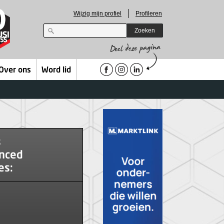
Wijzig mijn profiel
Profileren
Zoeken
Over ons
Word lid
s
nced
es: