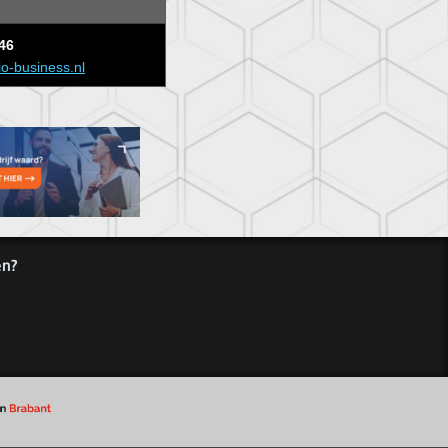
46
io-business.nl
en?