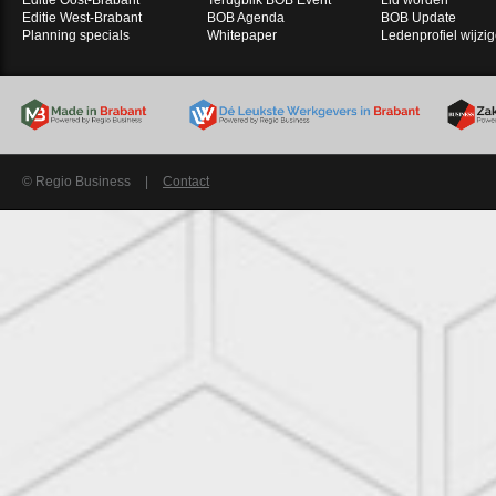
Editie Oost-Brabant
Terugblik BOB Event
Lid worden
Editie West-Brabant
BOB Agenda
BOB Update
Planning specials
Whitepaper
Ledenprofiel wijzi
© Regio Business
|
Contact