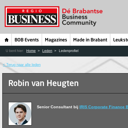
BOB Events
Magazines
Made in Brabant
Leukst
U bent hier:
Home
Leden
Ledenprofiel
< Terug naar alle leden
Robin van Heugten
Senior Consultant bij
IRIS Corporate Finance B