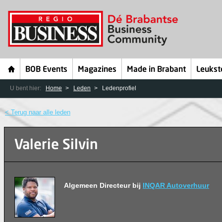
BOB Events
Magazines
Made in Brabant
Leukst
U bent hier:
Home
Leden
Ledenprofiel
< Terug naar alle leden
Valerie Silvin
Algemeen Directeur bij
INQAR Autoverhuur