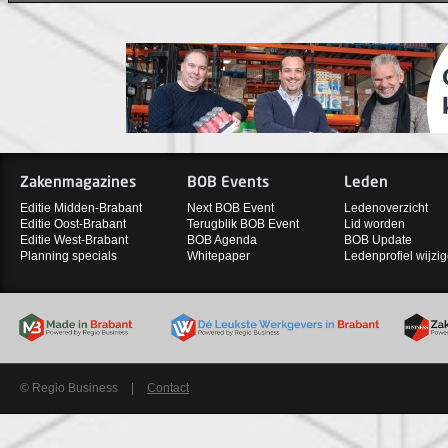
Zakenmagazines
BOB Events
Leden
Editie Midden-Brabant
Next BOB Event
Ledenoverzicht
Editie Oost-Brabant
Terugblik BOB Event
Lid worden
Editie West-Brabant
BOB Agenda
BOB Update
Planning specials
Whitepaper
Ledenprofiel wijzi
© Regio Business
|
Contact