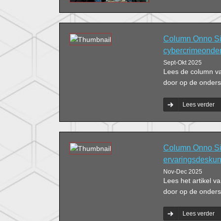
Column Onno Sid
cybercrimeonde
Sept-Okt 2025
Lees de column v
door op de onderst
Lees verder
Column Onno Sid
ervaringsdeskun
Nov-Dec 2025
Lees het artikel 
door op de onderst
Lees verder