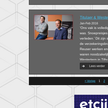
Titulaer & Weste
Jan-Feb 2016
‘Ons vak is volled
was. Snoepreisjes 
verleden.’ Dit zijn
de verzekeringsb
Reuser werken eno
waren noodzakelijk
Westerterp in Tilb
gebied van schad
Lees verder
< Vorige
1
2