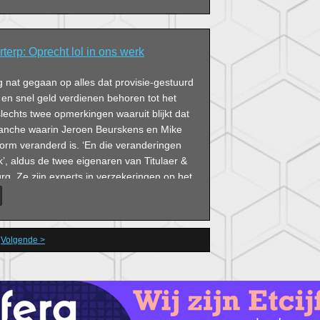
rterp: Oprecht lol in ons werk
ig nat gegaan op alles dat provisie-gestuurd
en snel geld verdienen behoren tot het
 slechts twee opmerkingen waaruit blijkt dat
ranche waarin Jeroen Beurskens en Mike
rm veranderd is. ‘En die veranderingen
’, aldus de twee eigenaren van Titulaer &
urg. Ze zijn experts in verzekeringen op het
e, hypotheken en pensioenen.
Volgende >