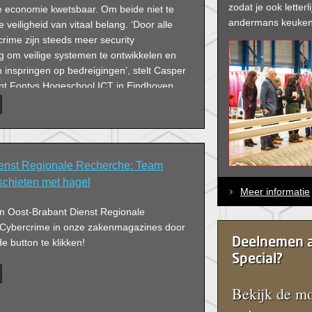
zodat je ook letterli
 economie kwetsbaar. Om beide niet te
andermans keuken
le veiligheid van vitaal belang. ‘Door alle
rime zijn steeds meer security
g om veilige systemen te ontwikkelen en
n inspringen op bedreigingen’, stelt Casper
nt Fontys Hogeschool ICT in Eindhoven.
aar startte de school met de nieuwe HBO-
ICT & Cyber Security.
enst Regionale Recherche: Team
schieten met hagel
Meer informatie
an Oost-Brabant Dienst Regionale
Cybercrime in onze zakenmagazines door
Deelnemen a
 button te klikken!
Special?
Bekijk de mo