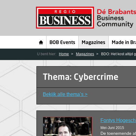
BOB Events
Magazines
Made in Br
U bent hier:
Home
Magazines
BDO: Het kost altijd 
Thema: Cybercrime
Bekijk alle thema’s >
Fontys Hogescho
Mei-Juni 2015
De toenemende af