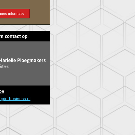
r mee informatie
m contact op.
Marielle Ploegmakers
Sales
28
egio-business.nl