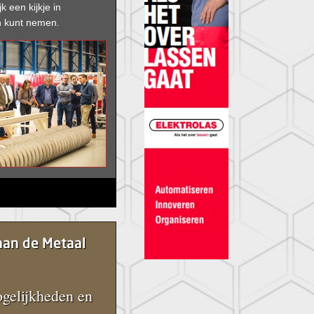
jk een kijkje in
 kunt nemen.
an de Metaal
gelijkheden en