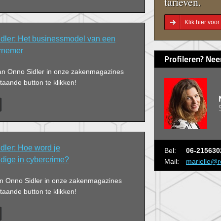
tarieven.
Klik hier voo
ler: Het businessmodel van een
rnemer
Profileren? Nee
an Onno Sidler in onze zakenmagazines
aande button te klikken!
ler: Hoe word je
Bel:
06-215630
dige in cybercrime?
Mail:
marielle@r
van Onno Sidler in onze zakenmagazines
aande button te klikken!