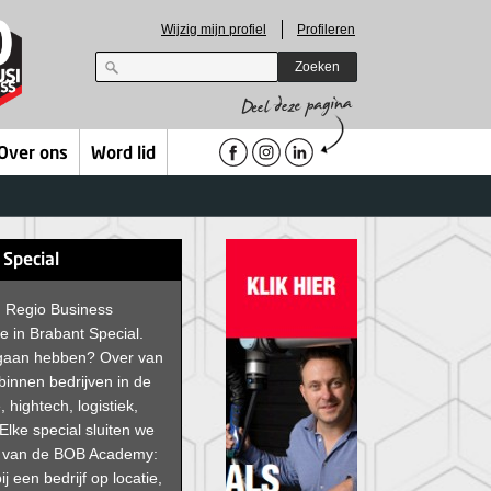
Wijzig mijn profiel
Profileren
Zoeken
Over ons
Word lid
 Special
an Regio Business
e in Brabant Special.
 gaan hebben? Over van
 binnen bedrijven in de
, hightech, logistiek,
Elke special sluiten we
g van de BOB Academy:
ij een bedrijf op locatie,