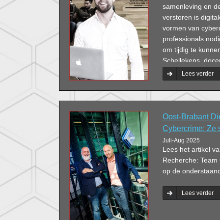
samenleving en de
verstoren is digita
vormen van cyberc
professionals nodi
om tijdig te kunne
Schellekens, doce
Afgelopen schoolj
Lees verder
afstudeerrichting 
Oost-Brabant Di
Cybercrime: Ze 
Juli-Aug 2025
Lees het artikel v
Recherche: Team 
op de onderstaande
Lees verder