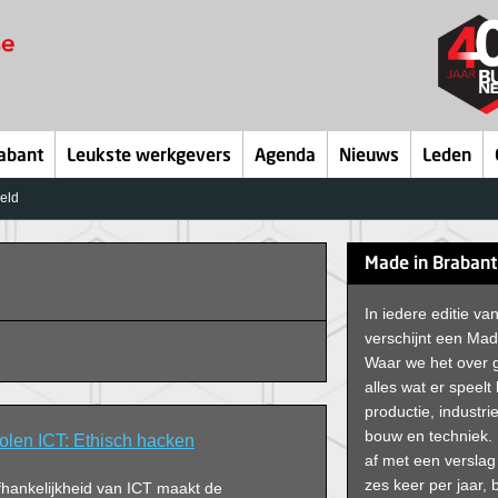
abant
Leukste werkgevers
Agenda
Nieuws
Leden
geld
Made in Brabant
In iedere editie v
verschijnt een Mad
Waar we het over
alles wat er speelt
productie, industrie
bouw en techniek. 
len ICT: Ethisch hacken
af met een versla
zes keer per jaar, b
hankelijkheid van ICT maakt de