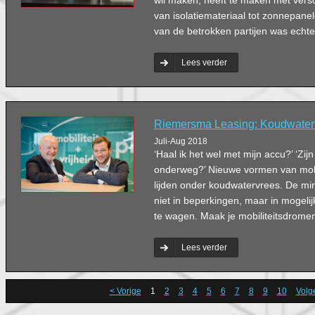
wil maken, heeft te maken met versc
van isolatiemateriaal tot zonnepanel
van de betrokken partijen was echte
Lees verder
Riemersma Leasing: Koudwaterv
Juli-Aug 2018
‘Haal ik het wel met mijn accu?’ ‘Zij
onderweg?’ Nieuwe vormen van mobi
lijden onder koudwatervrees. De m
niet in beperkingen, maar in mogeli
te wagen. Maak je mobiliteitsdromen
Lees verder
< Vorige
1
2
3
4
5
6
7
8
9
10
Volg