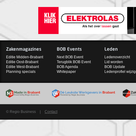
Zakenmagazines
BOB Events
Leden
Editie Midden-Brabant
Next BOB Event
Ledenoverzicht
Editie Oost-Brabant
Terugblik BOB Event
Lid worden
Editie West-Brabant
BOB Agenda
BOB Update
Planning specials
Whitepaper
Ledenprofiel wijzi
© Regio Business
|
Contact