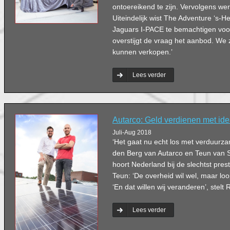
ontoereikend te zijn. Vervolgens we
Uiteindelijk wist The Adventure ‘s-
Jaguars I-PACE te bemachtigen voor
overstijgt de vraag het aanbod. We
kunnen verkopen.’
Lees verder
Autarco: Geld verdienen met id
Juli-Aug 2018
‘Het gaat nu echt los met verduurza
den Berg van Autarco en Teun van S
hoort Nederland bij de slechtst pre
Teun: ‘De overheid wil wel, maar loop
‘En dat willen wij veranderen’, stelt 
Lees verder